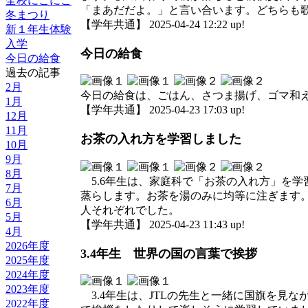
全校にこにこ
「まあだだよ。」と言い合います。どちらも
冬まつり
【学年共通】 2025-04-24 12:22 up!
新１年生体験
入学
今日の給食
今日の給食
過去の記事
2月
今日の給食は、ごはん、さつま揚げ、ゴマ和
1月
【学年共通】 2025-04-23 17:03 up!
12月
11月
お茶の入れ方を学習しました
10月
9月
8月
5.6年生は、家庭科で「お茶の入れ方」を
7月
蒸らします。お茶を湯のみに均等に注ぎます
6月
人それぞれでした。
5月
【学年共通】 2025-04-23 11:43 up!
4月
2026年度
3.4年生 世界の国の言葉で挨拶
2025年度
2024年度
2023年度
3.4年生は、JTLの先生と一緒に国旗を見
2022年度