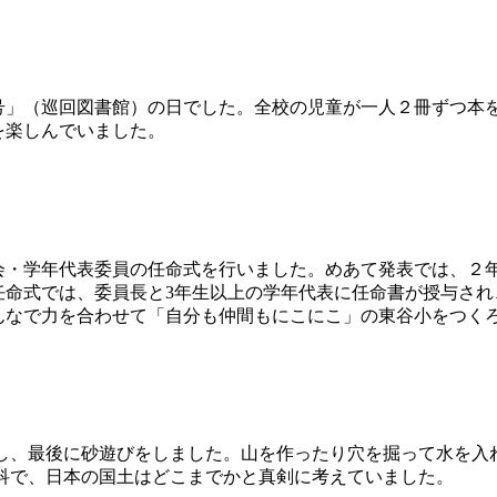
号」（巡回図書館）の日でした。全校の児童が一人２冊ずつ本
を楽しんでいました。
会・学年代表委員の任命式を行いました。めあて発表では、２
任命式では、委員長と3年生以上の学年代表に任命書が授与され
んなで力を合わせて「自分も仲間もにこにこ」の東谷小をつく
検し、最後に砂遊びをしました。山を作ったり穴を掘って水を
会科で、日本の国土はどこまでかと真剣に考えていました。