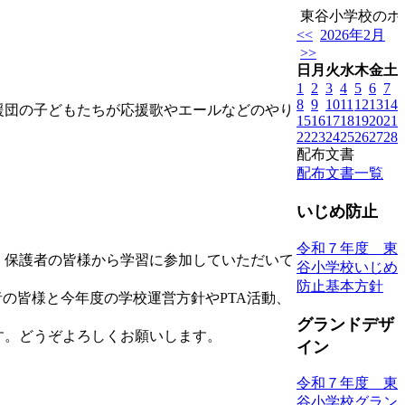
東谷小学校のホー
<<
2026年2月
>>
日
月
火
水
木
金
土
1
2
3
4
5
6
7
8
9
10
11
12
13
14
援団の子どもたちが応援歌やエールなどのやり
15
16
17
18
19
20
21
22
23
24
25
26
27
28
配布文書
配布文書一覧
いじめ防止
令和７年度 東
。保護者の皆様から学習に参加していただいて
谷小学校いじめ
防止基本方針
の皆様と今年度の学校運営方針やPTA活動、
グランドデザ
す。どうぞよろしくお願いします。
イン
令和７年度 東
谷小学校グラン