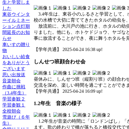
生と学習しま
した
3.4年生は、東谷小のふるさと学習として
東谷ウインタ
校の水槽で大切に育ててきたホタルの幼虫を
ーイルミネー
放流前に、大川戸の池に行き、ホタルの幼虫
ション点灯期
りました。他にも、ホトケドジョウ、ヤゴな
間延長のお知
事に放流することができ、夜に舞うホタルを
らせ
車いすの贈り
【学年共通】 2025-04-24 16:38 up!
物
おいしい給食
しんせつ班顔合わせ会
をありがとう
ございます
思い出放送
昼休みに、しんせつ班（縦割り班）の顔合わ
音楽朝会
交流を深め、楽しい時間を過ごすことができ
作曲に挑戦
【学年共通】 2025-04-24 16:09 up!
（3.4年生）
学習参観２
1.2年生 音楽の様子
学習参観１
全校朝会
雪遊び（６年
1.2年生が音楽の時間に「ロンドンばし」
生）
ます。歌の終わりで橋が落ちると橋役交代で