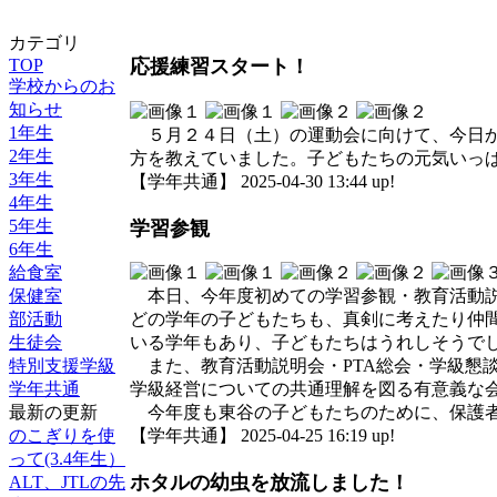
カテゴリ
TOP
応援練習スタート！
学校からのお
知らせ
1年生
５月２４日（土）の運動会に向けて、今日か
2年生
方を教えていました。子どもたちの元気いっ
3年生
【学年共通】 2025-04-30 13:44 up!
4年生
5年生
学習参観
6年生
給食室
保健室
本日、今年度初めての学習参観・教育活動説
部活動
どの学年の子どもたちも、真剣に考えたり仲
生徒会
いる学年もあり、子どもたちはうれしそうで
特別支援学級
また、教育活動説明会・PTA総会・学級懇談
学年共通
学級経営についての共通理解を図る有意義な
最新の更新
今年度も東谷の子どもたちのために、保護者
のこぎりを使
【学年共通】 2025-04-25 16:19 up!
って(3.4年生）
ホタルの幼虫を放流しました！
ALT、JTLの先