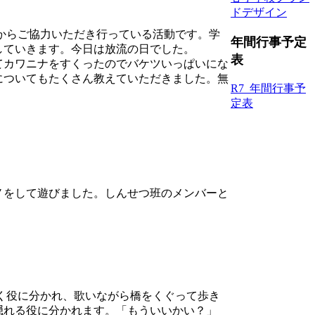
ドデザイン
からご協力いただき行っている活動です。学
年間行事予定
していきます。今日は放流の日でした。
表
てカワニナをすくったのでバケツいっぱいにな
についてもたくさん教えていただきました。無
R7_年間行事予
定表
ノをして遊びました。しんせつ班のメンバーと
く役に分かれ、歌いながら橋をくぐって歩き
隠れる役に分かれます。「もういいかい？」