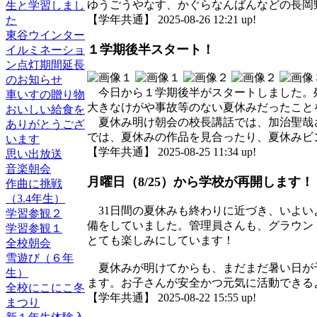
ゆうごうやなす、かぐらなんばんなどの長岡
生と学習しまし
【学年共通】 2025-08-26 12:21 up!
た
東谷ウインター
１学期後半スタート！
イルミネーショ
ン点灯期間延長
のお知らせ
今日から１学期後半がスタートしました。残
車いすの贈り物
大きなけがや事故等のない夏休みだったこと
おいしい給食を
夏休み明け朝会の校長講話では、加治聖哉さ
ありがとうござ
では、夏休みの作品を見合ったり、夏休みビ
います
【学年共通】 2025-08-25 11:34 up!
思い出放送
音楽朝会
月曜日（8/25）から学校が再開します！
作曲に挑戦
（3.4年生）
31日間の夏休みも終わりに近づき、いよい
学習参観２
備をしていました。管理員さんも、グラウン
学習参観１
とても楽しみにしています！
全校朝会
雪遊び（６年
夏休みが明けてからも、まだまだ暑い日が予
生）
ます。お子さんが安全かつ元気に活動できる
全校にこにこ冬
【学年共通】 2025-08-22 15:55 up!
まつり