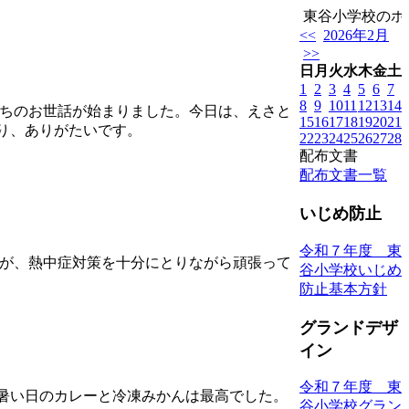
東谷小学校のホー
<<
2026年2月
>>
日
月
火
水
木
金
土
1
2
3
4
5
6
7
8
9
10
11
12
13
14
たちのお世話が始まりました。今日は、えさと
15
16
17
18
19
20
21
り、ありがたいです。
22
23
24
25
26
27
28
配布文書
配布文書一覧
いじめ防止
令和７年度 東
すが、熱中症対策を十分にとりながら頑張って
谷小学校いじめ
防止基本方針
グランドデザ
イン
令和７年度 東
暑い日のカレーと冷凍みかんは最高でした。
谷小学校グラン