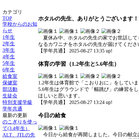
カテゴリ
TOP
ホタルの先生、ありがとうございます！
学校からのお知
らせ
1年生
夏休み中、ホタルの先生の家でお世話しても
2年生
なるカワニナをホタルの先生が届けてくださ
3年生
【学年共通】 2025-08-27 13:35 up!
4年生
5年生
体育の学習（1.2年生と5.6年生）
6年生
給食室
保健室
1.2年生は体育館で「こおりおに」をしてい
部活動
5.6年生はグラウンドで「幅跳び」の練習
生徒会
ほしいと思います。
特別支援学級
【学年共通】 2025-08-27 13:24 up!
学年共通
今日の給食
最新の更新
のこぎりを使っ
て(3.4年生）
今日から給食が再開しました。今日の献立は
ALT、JTLの先