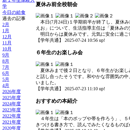
新１年生体験入
夏休み前全校朝会
学
今日の給食
過去の記事
本日(7月24日)１学期前半が終了し、夏
2月
えお」について、生活指導主任は「夏休みの
1月
明日からは夏休みです。元気に安全に過ご
12月
【学年共通】 2025-07-24 10:56 up!
11月
10月
６年生のお楽しみ会
9月
8月
7月
夏休みまで後２日となり、６年生がお楽しみ
6月
と話し合ったそうです。和やかな雰囲気の中
5月
いました。
4月
【学年共通】 2025-07-23 11:10 up!
2026年度
2025年度
おすすめの本紹介
2024年度
2023年度
2022年度
４年生は「本のポップや帯を作ろう」、５年
2021年度
きつける書き方で、読んでみたくなるものば
2020年度