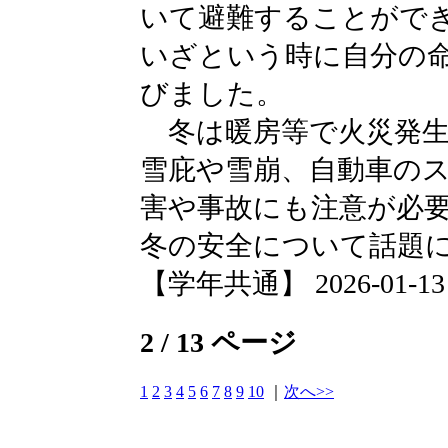
いて避難することがで
いざという時に自分の
びました。
冬は暖房等で火災発生
雪庇や雪崩、自動車の
害や事故にも注意が必
冬の安全について話題
【学年共通】 2026-01-13 1
2 / 13 ページ
1
2
3
4
5
6
7
8
9
10
｜
次へ>>