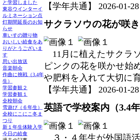
と学習しました
【学年共通】 2026-01-28 1
東谷ウインターイ
ルミネーション点
サクラソウの花が咲き
灯期間延長のお知
らせ
車いすの贈り物
おいしい給食をあ
りがとうございま
11月に植えたサクラ
す
思い出放送
ピンクの花を咲かせ始
音楽朝会
作曲に挑戦（3.4年
や肥料を入れて大切に
生）
【学年共通】 2026-01-28 1
学習参観２
学習参観１
全校朝会
英語で学校案内（3.4
雪遊び（６年生）
全校にこにこ冬ま
つり
新１年生体験入学
今日の給食
３・４年生が外国語活