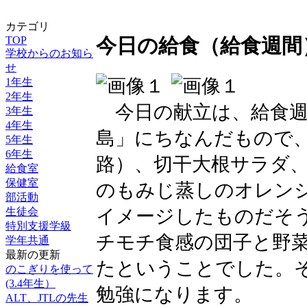
カテゴリ
TOP
今日の給食（給食週間
学校からのお知ら
せ
1年生
2年生
今日の献立は、給食週
3年生
4年生
島」にちなんだもので
5年生
6年生
路）、切干大根サラダ
給食室
保健室
のもみじ蒸しのオレン
部活動
イメージしたものだそ
生徒会
特別支援学級
チモチ食感の団子と野
学年共通
最新の更新
たということでした。
のこぎりを使って
(3.4年生）
勉強になります。
ALT、JTLの先生