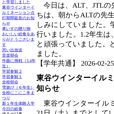
と学習しました
今日は、ALT、JTL
東谷ウインターイ
ルミネーション点
ちは、朝からALTの先
灯期間延長のお知
しみにしていました。
らせ
車いすの贈り物
行いました。1.2年生
おいしい給食をあ
りがとうございま
と頑張っていました。
す
思い出放送
ました。
音楽朝会
作曲に挑戦（3.4年
【学年共通】 2026-02-25 1
生）
学習参観２
東谷ウインターイル
学習参観１
全校朝会
知らせ
雪遊び（６年生）
全校にこにこ冬ま
つり
東谷ウインターイルミ
新１年生体験入学
今日の給食
21日（土）までとして