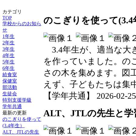
カテゴリ
TOP
のこぎりを使って(3.
学校からのお知ら
せ
1年生
2年生
3.4年生が、適当な大
3年生
4年生
を作っていました。の
5年生
6年生
さの木を集めます。図
給食室
保健室
えず、子どもたちは集
部活動
【学年共通】 2026-02-25 1
生徒会
特別支援学級
学年共通
ALT、JTLの先生と
最新の更新
のこぎりを使って
(3.4年生）
ALT、JTLの先生