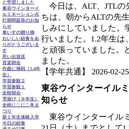
と学習しました
今日は、ALT、JTL
東谷ウインターイ
ルミネーション点
ちは、朝からALTの先
灯期間延長のお知
しみにしていました。
らせ
車いすの贈り物
行いました。1.2年生
おいしい給食をあ
りがとうございま
と頑張っていました。
す
思い出放送
ました。
音楽朝会
作曲に挑戦（3.4年
【学年共通】 2026-02-25 1
生）
学習参観２
東谷ウインターイル
学習参観１
全校朝会
知らせ
雪遊び（６年生）
全校にこにこ冬ま
つり
東谷ウインターイルミ
新１年生体験入学
今日の給食
21日（土）までとして