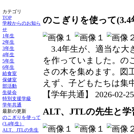
カテゴリ
TOP
のこぎりを使って(3.
学校からのお知ら
せ
1年生
2年生
3.4年生が、適当な大
3年生
4年生
を作っていました。の
5年生
6年生
さの木を集めます。図
給食室
保健室
えず、子どもたちは集
部活動
【学年共通】 2026-02-25 1
生徒会
特別支援学級
学年共通
ALT、JTLの先生と
最新の更新
のこぎりを使って
(3.4年生）
ALT、JTLの先生