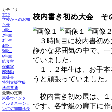
カテゴリ
TOP
校内書き初め大会 そ
学校からのお知
らせ
1年生
2年生
３時間目に校内書初め
3年生
4年生
静かな雰囲気の中で、一
5年生
6年生
ていました。
給食室
保健室
１．２年生は、お手本
部活動
うと頑張っていました。
生徒会
特別支援学級
学年共通
最新の更新
校内書き初め展は、１
東谷ウインター
イルミネーショ
です。各学級の廊下に作
ン点灯期間延長