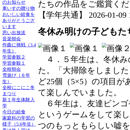
たちの作品をご鑑賞くだ
のお知らせ
車いすの贈り物
【学年共通】 2026-01-09 11
おいしい給食を
ありがとうござ
います
冬休み明けの子どもたち（
思い出放送
音楽朝会
作曲に挑戦（3.4
年生）
学習参観２
４．５年生は、冬休み
学習参観１
た。「大掃除をしました
全校朝会
雪遊び（６年
ど25個（5×5）の項目
生）
全校にこにこ冬
て楽しんでいました。
まつり
新１年生体験入
６年生は、友達ビンゴ
学
今日の給食
というゲームをして楽し
家庭科の学習の
つのもっともらしい嘘を
様子（5.6年生）