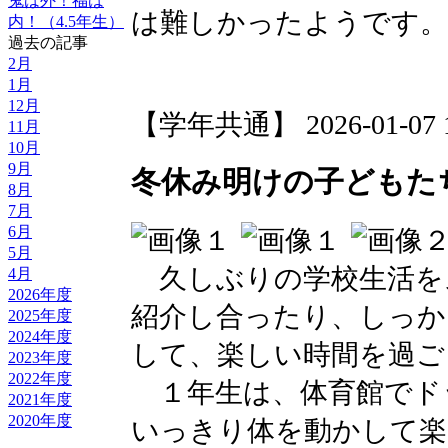
鬼は外！福は
は難しかったようです。
内！（4.5年生）
過去の記事
2月
1月
12月
【学年共通】 2026-01-07 13
11月
10月
9月
冬休み明けの子どもたち（
8月
7月
6月
5月
久しぶりの学校生活を
4月
2026年度
紹介し合ったり、しっか
2025年度
2024年度
して、楽しい時間を過ご
2023年度
2022年度
１年生は、体育館でド
2021年度
2020年度
いっきり体を動かして楽