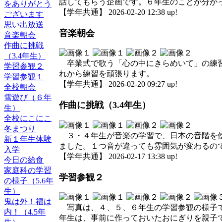
話してもらう企画です。６年生のことが分か
をありがとう
【学年共通】 2026-02-20 12:38 up!
ございます
思い出放送
音楽朝会
音楽朝会
作曲に挑戦
（3.4年生）
卒業式で歌う「心の中にきらめいて」の練習
学習参観２
れから練習を頑張ります。
学習参観１
【学年共通】 2026-02-20 09:27 up!
全校朝会
雪遊び（６年
作曲に挑戦（3.4年生）
生）
全校にこにこ
冬まつり
３・４年生が音楽の学習で、日本の音階を使
新１年生体験
ました。１つ音が違っても雰囲気が変わるの
入学
【学年共通】 2026-02-17 13:38 up!
今日の給食
家庭科の学習
学習参観２
の様子（5.6年
生）
鬼は外！福は
写真は、４、５、６年生の学習参観の様子で
内！（4.5年
年生は、事前に作っておいたおにぎりを親子