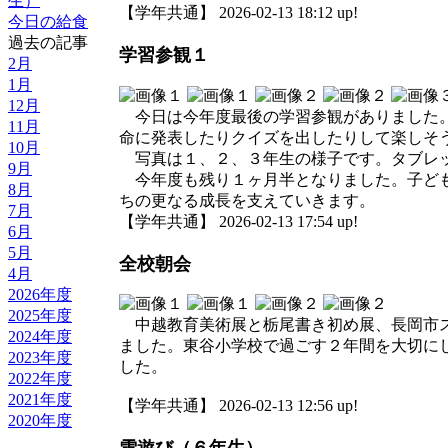
生）
【学年共通】 2026-02-13 18:12 up!
今日の給食
過去の記事
学習参観１
2月
1月
12月
今日は今年度最後の学習参観がありました。
11月
命に発表したりクイズを出したりして楽しそ
10月
写真は１、２、３年生の様子です。タブレ
9月
今年度も残り１ヶ月半となりました。子ども
8月
ちの更なる成長を支えていきます。
7月
【学年共通】 2026-02-13 17:54 up!
6月
5月
全校朝会
4月
2026年度
2025年度
中越教育美術展と栃尾書き初め展、長岡市ス
2024年度
ました。東谷小学校で過ごす２年間を大切に
2023年度
した。
2022年度
2021年度
【学年共通】 2026-02-13 12:56 up!
2020年度