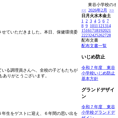
東谷小学校のホ
<<
2026年2月
>>
日
月
火
水
木
金
土
1
2
3
4
5
6
7
8
9
10
11
12
13
14
15
16
17
18
19
20
21
させていただきました。本日、保健環境委
22
23
24
25
26
27
28
配布文書
配布文書一覧
いじめ防止
令和７年度 東谷
ている調理員さんへ、全校の子どもたちが
小学校いじめ防止
つもありがとうございます。
基本方針
グランドデザイ
ン
令和７年度 東谷
小学校グランドデ
６年生をゲストに迎え、６年間の思い出を
ザイン