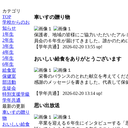
カテゴリ
TOP
車いすの贈り物
学校からのお
知らせ
1年生
保護者、地域の皆様にご協力いただいたアル
2年生
員会の６年生が届けてきました。誰かのため
3年生
【学年共通】 2026-02-20 13:55 up!
4年生
5年生
おいしい給食をありがとうございます
6年生
給食室
保健室
栄養のバランスのとれた献立を考えてくださ
部活動
感謝のメッセージを書きました。代表して保健
生徒会
【学年共通】 2026-02-20 13:14 up!
特別支援学級
学年共通
思い出放送
最新の更新
車いすの贈り
物
卒業を迎える６年生にインタビューする「思
おいしい給食