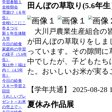
学習参観１
田んぼの草取り(5.6年生
全校朝会
雪遊び（６年
生）
全校にこにこ
冬まつり
大川戸農業生産組合の皆
新１年生体験
入学
が田んぼの草取りをしま
今日の給食
家庭科の学習
っています。その隙間に
の様子（5.6年
中でしたが、子どもたち
生）
鬼は外！福は
た。おいしいお米が実る
内！（4.5年
生）
今日の給食
スキー学習２
【学年共通】 2025-08-28 15
回目
うれしいプレ
ゼント～お米
夏休み作品展
の売上で～