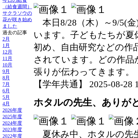
今日の給食
（給食週間）
サクラソウの
花が咲き始め
本日8/28（木）～9/5
ました
います。子どもたちが夏
過去の記事
2月
初め、自由研究などの作
1月
12月
されています。どの作品
11月
10月
張りが伝わってきます。
9月
8月
【学年共通】 2025-08-28 12
7月
6月
5月
ホタルの先生、ありが
4月
2026年度
2025年度
2024年度
2023年度
夏休み中、ホタルの先
2022年度