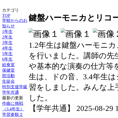
カテゴリ
TOP
鍵盤ハーモニカとリコ
学校からのお
知らせ
1年生
2年生
3年生
1.2年生は鍵盤ハーモニカ
4年生
を行いました。講師の先
5年生
6年生
や基本的な演奏の仕方等を
給食室
保健室
生は、ドの音、3.4年生
部活動
生徒会
習をしました。みんな上
特別支援学級
学年共通
した。
最新の更新
作曲に挑戦
【学年共通】 2025-08-29 11
（3.4年生）
学習参観２