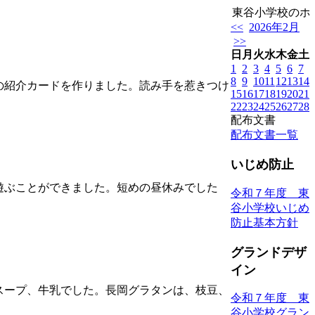
東谷小学校のホー
<<
2026年2月
>>
日
月
火
水
木
金
土
1
2
3
4
5
6
7
8
9
10
11
12
13
14
の紹介カードを作りました。読み手を惹きつけ
15
16
17
18
19
20
21
22
23
24
25
26
27
28
配布文書
配布文書一覧
いじめ防止
遊ぶことができました。短めの昼休みでした
令和７年度 東
谷小学校いじめ
防止基本方針
グランドデザ
イン
スープ、牛乳でした。長岡グラタンは、枝豆、
令和７年度 東
谷小学校グラン