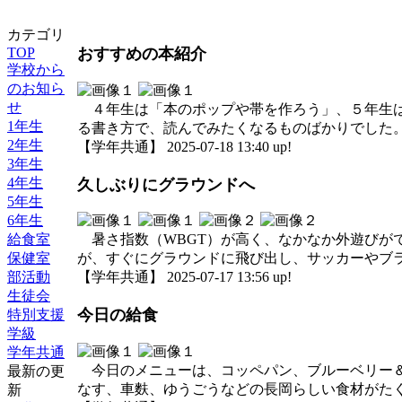
カテゴリ
TOP
おすすめの本紹介
学校から
のお知ら
せ
４年生は「本のポップや帯を作ろう」、５年生は
1年生
る書き方で、読んでみたくなるものばかりでした
2年生
【学年共通】 2025-07-18 13:40 up!
3年生
4年生
久しぶりにグラウンドへ
5年生
6年生
給食室
暑さ指数（WBGT）が高く、なかなか外遊びが
保健室
が、すぐにグラウンドに飛び出し、サッカーやブ
部活動
【学年共通】 2025-07-17 13:56 up!
生徒会
今日の給食
特別支援
学級
学年共通
今日のメニューは、コッペパン、ブルーベリー＆
最新の更
なす、車麩、ゆうごうなどの長岡らしい食材がた
新