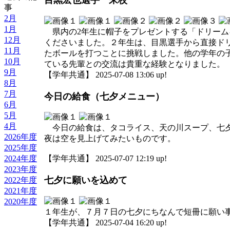
目黒宏也選手 来校
事
2月
1月
県内の2年生に帽子をプレゼントする「ドリーム
12月
くださいました。２年生は、目黒選手から直接ドリ
11月
たボールを打つことに挑戦しました。他の学年の
10月
ている先輩との交流は貴重な経験となりました。
9月
【学年共通】 2025-07-08 13:06 up!
8月
7月
今日の給食（七夕メニュー）
6月
5月
4月
今日の給食は、タコライス、天の川スープ、七夕
2026年度
夜は空を見上げてみたいものです。
2025年度
2024年度
【学年共通】 2025-07-07 12:19 up!
2023年度
七夕に願いを込めて
2022年度
2021年度
2020年度
１年生が、７月７日の七夕にちなんで短冊に願い
【学年共通】 2025-07-04 16:20 up!