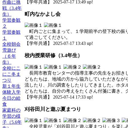
【学年共通】 2025-07-17 13:49 up!
作曲に挑
戦（3.4年
町内なかよし会
生）
学習参観
２
町内ごとに集まって、１学期前半の登下校の振り
学習参観
て過ごしてください。
１
【学年共通】 2025-07-17 13:43 up!
全校朝会
雪遊び
校内授業研修（3.4年生）
（６年
生）
全校にこ
長岡市教育センターの指導主事の先生をお招きし、
にこ冬ま
どもたちは、地域の方から協力していただきなが
つり
流したり、川の調査をしたりしてきました。ホタ
新１年生
どもたちは、自分の考えをたくさん付箋に書き、
体験入学
【学年共通】 2025-07-14 17:33 up!
今日の給
食
刈谷田川と遊ぶ夏まつり
家庭科の
学習の様
子（5.6年
全校児童が「刈谷田川と遊ぶ夏まつり」を楽しみ