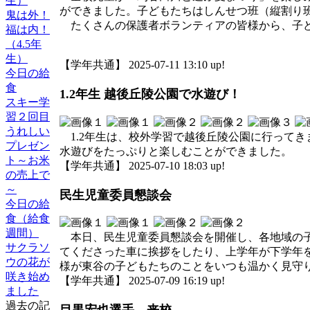
生）
ができました。子どもたちはしんせつ班（縦割り
鬼は外！
たくさんの保護者ボランティアの皆様から、子ど
福は内！
（4.5年
生）
【学年共通】 2025-07-11 13:10 up!
今日の給
食
1.2年生 越後丘陵公園で水遊び！
スキー学
習２回目
うれしい
1.2年生は、校外学習で越後丘陵公園に行って
プレゼン
水遊びをたっぷりと楽しむことができました。
ト～お米
【学年共通】 2025-07-10 18:03 up!
の売上で
～
民生児童委員懇談会
今日の給
食（給食
週間）
本日、民生児童委員懇談会を開催し、各地域の子
サクラソ
てくださった車に挨拶をしたり、上学年が下学年
ウの花が
様が東谷の子どもたちのことをいつも温かく見守
咲き始め
【学年共通】 2025-07-09 16:19 up!
ました
過去の記