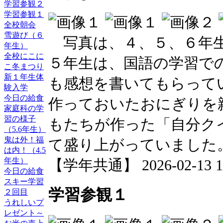
学習参観２
学習参観１
全校朝会
雪遊び（６
写真は、４、５、６年生
年生）
全校にこに
５年生は、国語の学習で
こ冬まつり
新１年生体
も感想を書いてもらって
験入学
今日の給食
作っておいたおにぎりを
家庭科の学
習の様子
もたちが作った「自分ク
（5.6年生）
鬼は外！福
て盛り上がっていました
は内！（4.5
年生）
【学年共通】 2026-02-13 18
今日の給食
スキー学習
学習参観１
２回目
うれしいプ
レゼント～