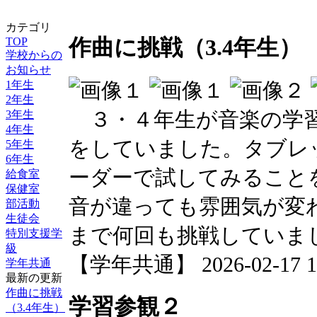
カテゴリ
TOP
作曲に挑戦（3.4年生）
学校からの
お知らせ
1年生
2年生
３・４年生が音楽の学習
3年生
4年生
をしていました。タブレ
5年生
6年生
ーダーで試してみること
給食室
保健室
音が違っても雰囲気が変
部活動
生徒会
まで何回も挑戦していま
特別支援学
級
【学年共通】 2026-02-17 13
学年共通
最新の更新
作曲に挑戦
学習参観２
（3.4年生）