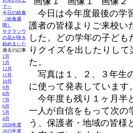
お米の売上
で～
今日は今年度最後の学習
今日の給食
（給食週
護者の皆様よりご来校い
間）
サクラソウ
した。どの学年の子ども
の花が咲き
始めました
りクイズを出したりして
過去の記事
2月
た。
1月
12月
写真は１、２、３年生の
11月
10月
に使って発表していま
9月
8月
今年度も残り１ヶ月半と
7月
6月
一人が自信をもって次の
5月
4月
う、保護者・地域の皆様
2026年度
2025年度