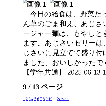
今日の給食は、野菜たっ
ん草のごま和え、あじさ
ージャー麺は、もやしと
ます。あじさいゼリーは
じさいに見立てて盛り付
ました。おいしかったで
【学年共通】 2025-06-13 12
9 / 13 ページ
1
2
3
4
5
6
7
8
9
10
｜
次へ>>