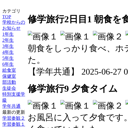
カテゴリ
TOP
修学旅行2日目1 朝食を
学校からの
お知らせ
1年生
2年生
朝食をしっかり食べ、ホ
3年生
4年生
た。
5年生
6年生
【学年共通】 2025-06-27 08
給食室
保健室
部活動
修学旅行9 夕食タイム
生徒会
特別支援学
級
学年共通
最新の更新
お風呂に入って夕食です
学習参観２
学習参観１