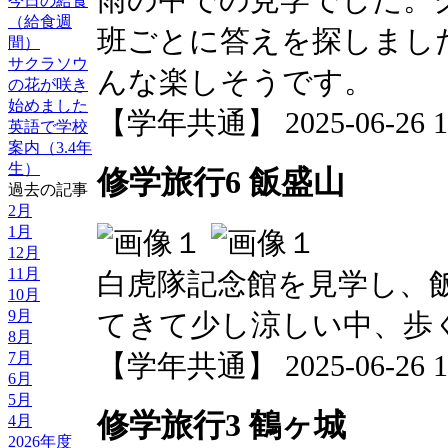
雨の中での見学でした。
今日の給食
（給食週
班ごとに答えを探しまし
間）
サクラソウ
んな楽しそうです。
の花が咲き
始めました
【学年共通】 2025-06-26 16
英語で学校
案内（3.4年
生）
修学旅行6 飯盛山
過去の記事
2月
1月
12月
11月
白虎隊記念館を見学し、
10月
9月
てきて少し涼しい中、歩
8月
7月
【学年共通】 2025-06-26 15
6月
5月
修学旅行3 鶴ヶ城
4月
2026年度