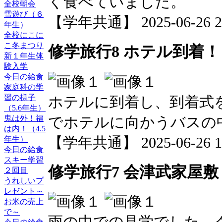
く食べていました。
全校朝会
雪遊び（６
【学年共通】 2025-06-26 20
年生）
全校にこに
こ冬まつり
修学旅行8 ホテル到着！
新１年生体
験入学
今日の給食
家庭科の学
習の様子
ホテルに到着し、到着式
（5.6年生）
鬼は外！福
でホテルに向かうバスの
は内！（4.5
【学年共通】 2025-06-26 17
年生）
今日の給食
スキー学習
修学旅行7 会津武家屋敷
２回目
うれしいプ
レゼント～
お米の売上
で～