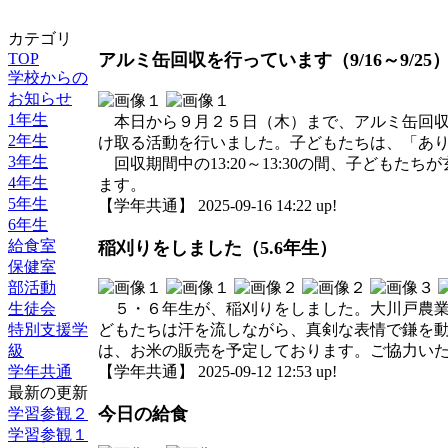
カテゴリ
TOP
アルミ缶回収を行っています（9/16～9/25
学校からの
お知らせ
1年生
本日から９月２５日（木）まで、アルミ缶回収
2年生
け取る活動を行いました。子どもたちは、「あ
3年生
回収期間中の13:20～13:30の間、子ども
4年生
ます。
5年生
【学年共通】 2025-09-16 14:22 up!
6年生
給食室
稲刈りをしました（5.6年生）
保健室
部活動
生徒会
５・６年生が、稲刈りをしました。大川戸農業
特別支援学
どもたちは汗を流しながら、真剣な表情で鎌を
級
は、お米の販売を予定しております。ご協力い
学年共通
【学年共通】 2025-09-12 12:53 up!
最新の更新
今日の給食
学習参観２
学習参観１