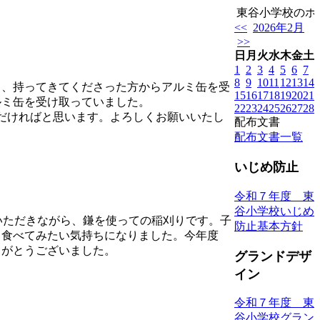
東谷小学校のホー
<<
2026年2月
>>
日
月
火
水
木
金
土
1
2
3
4
5
6
7
8
9
10
11
12
13
14
、持ってきてくださった方からアルミ缶を受
15
16
17
18
19
20
21
ルミ缶を受け取っていました。
22
23
24
25
26
27
28
ただければと思います。よろしくお願いいたし
配布文書
配布文書一覧
いじめ防止
令和７年度 東
谷小学校いじめ
いただきながら、鎌を使っての稲刈りです。子
防止基本方針
く食べてみたい気持ちになりました。今年度
りがとうございました。
グランドデザ
イン
令和７年度 東
谷小学校グラン