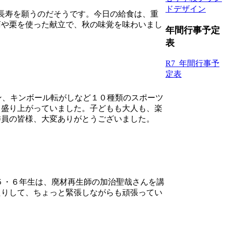
ドデザイン
長寿を願うのだそうです。今日の給食は、重
菊や栗を使った献立で、秋の味覚を味わいまし
年間行事予定
表
R7_年間行事予
定表
ン、キンボール転がしなど１０種類のスポーツ
、盛り上がっていました。子どもも大人も、楽
委員の皆様、大変ありがとうございました。
５・６年生は、廃材再生師の加治聖哉さんを講
たりして、ちょっと緊張しながらも頑張ってい