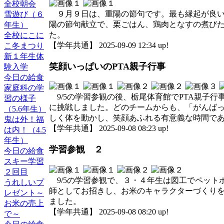
全校朝会
９月９日は、重陽の節句です。最も縁起が良い
雪遊び（６
陽の節句献立で、栗ごはん、鶏肉となすの煮び
年生）
た。
全校にこに
【学年共通】 2025-09-09 12:34 up!
こ冬まつり
新１年生体
笑顔いっぱいのPTA親子行事
験入学
今日の給食
家庭科の学
9/5の学習参観の後、栃尾体育館でPTA親子
習の様子
に挑戦しました。どのチームからも、「がんば
（5.6年生）
しく体を動かし、笑顔あふれる有意義な時間で
鬼は外！福
【学年共通】 2025-09-08 08:23 up!
は内！（4.5
年生）
学習参観 ２
今日の給食
スキー学習
２回目
9/5の学習参観で、３・４年生は図工でペット
うれしいプ
師としてお招きし、お米のキャラクターづくり
レゼント～
ました。
お米の売上
【学年共通】 2025-09-08 08:20 up!
で～