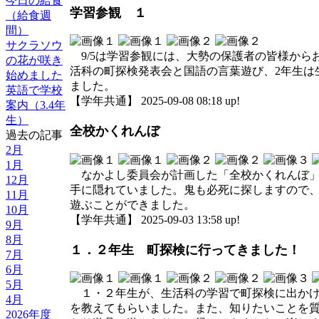
今日の給食
学習参観 １
（給食週
間）
サクラソウ
9/5は学習参観には、大勢の保護者の皆様から
の花が咲き
活科の町探検発表会と国語の言葉遊び、2年生は
始めました
ました。
英語で学校
【学年共通】 2025-09-08 08:18 up!
案内（3.4年
生）
全校かくれんぼ
過去の記事
2月
1月
なかよし委員会が計画した「全校かくれんぼ」
12月
手に隠れていました。鬼も必死に探しますので
11月
遊ぶことができました。
10月
【学年共通】 2025-09-03 13:58 up!
9月
8月
１．２年生 町探検に行ってきました！
7月
6月
5月
１・２年生が、生活科の学習で町探検に出かけて
4月
を教えてもらいました。また、知りたいことを
2026年度