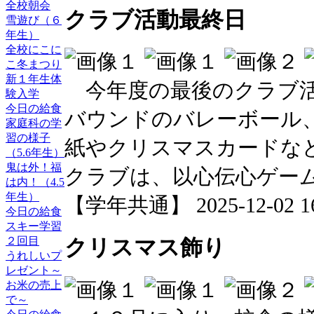
全校朝会
クラブ活動最終日
雪遊び（６
年生）
全校にこに
こ冬まつり
新１年生体
今年度の最後のクラブ活
験入学
今日の給食
バウンドのバレーボール
家庭科の学
習の様子
紙やクリスマスカードな
（5.6年生）
鬼は外！福
クラブは、以心伝心ゲー
は内！（4.5
年生）
【学年共通】 2025-12-02 16:
今日の給食
スキー学習
２回目
クリスマス飾り
うれしいプ
レゼント～
お米の売上
で～