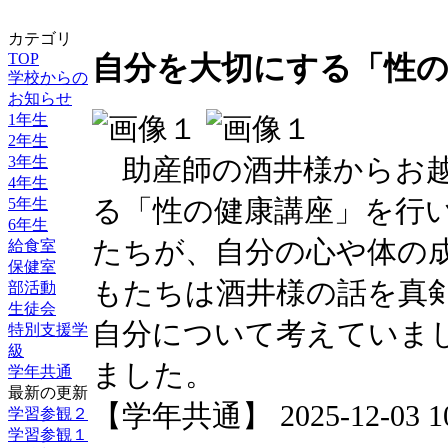
カテゴリ
TOP
自分を大切にする「性
学校からの
お知らせ
1年生
2年生
助産師の酒井様からお越
3年生
4年生
る「性の健康講座」を行
5年生
6年生
たちが、自分の心や体の
給食室
保健室
もたちは酒井様の話を真
部活動
生徒会
自分について考えていま
特別支援学
級
ました。
学年共通
最新の更新
【学年共通】 2025-12-03 10:
学習参観２
学習参観１