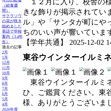
１２月に入り、校舎の様
今日の給食
（給食週
きな飾りが掲示されてい
間）
サクラソウ
ル」や「サンタが町にや
の花が咲き
始めました
ちのいい声が響いていま
英語で学校
案内（3.4年
【学年共通】 2025-12-02 14:
生）
過去の記事
2月
東谷ウインターイルミ
1月
12月
11月
10月
9月
東谷ウインターイルミネ
8月
7月
ひ、ご鑑賞ください。東
6月
5月
様、ありがとうございま
4月
2026年度