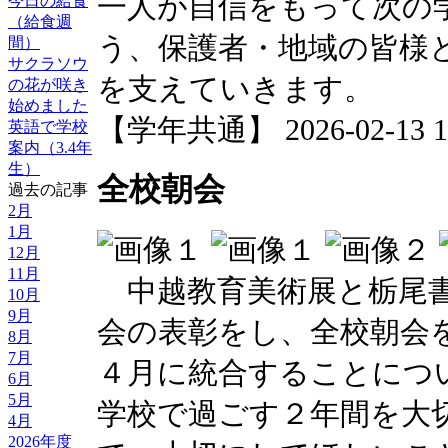
一人が自信をもって次の
今日の給食
（給食週
う、保護者・地域の皆様
間）
サクラソウ
を支えていきます。
の花が咲き
始めました
【学年共通】 2026-02-13 17
英語で学校
案内（3.4年
生）
全校朝会
過去の記事
2月
1月
12月
11月
中越教育美術展と栃尾書
10月
9月
会の表彰をし、全校朝会を
8月
7月
４月に統合することにつ
6月
5月
学校で過ごす２年間を大
4月
2026年度