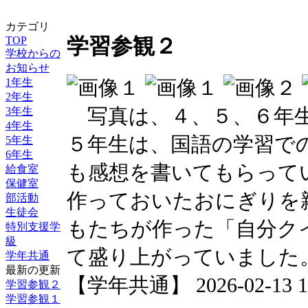
カテゴリ
TOP
学習参観２
学校からの
お知らせ
1年生
2年生
写真は、４、５、６年生
3年生
4年生
５年生は、国語の学習で
5年生
6年生
も感想を書いてもらって
給食室
保健室
作っておいたおにぎりを
部活動
生徒会
もたちが作った「自分ク
特別支援学
級
て盛り上がっていました
学年共通
最新の更新
【学年共通】 2026-02-13 18
学習参観２
学習参観１