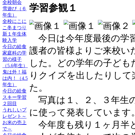
全校朝会
学習参観１
雪遊び（６
年生）
全校にこに
こ冬まつり
新１年生体
今日は今年度最後の学習
験入学
今日の給食
護者の皆様よりご来校い
家庭科の学
習の様子
した。どの学年の子ども
（5.6年生）
鬼は外！福
りクイズを出したりして
は内！（4.5
年生）
た。
今日の給食
スキー学習
写真は１、２、３年生の
２回目
うれしいプ
に使って発表していま
レゼント～
お米の売上
今年度も残り１ヶ月半と
で～