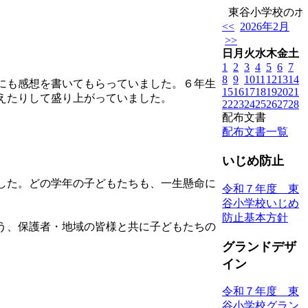
東谷小学校のホー
<<
2026年2月
>>
日
月
火
水
木
金
土
1
2
3
4
5
6
7
8
9
10
11
12
13
14
にも感想を書いてもらっていました。６年生
15
16
17
18
19
20
21
えたりして盛り上がっていました。
22
23
24
25
26
27
28
配布文書
配布文書一覧
いじめ防止
した。どの学年の子どもたちも、一生懸命に
令和７年度 東
谷小学校いじめ
防止基本方針
う、保護者・地域の皆様と共に子どもたちの
グランドデザ
イン
令和７年度 東
谷小学校グラン