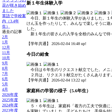
サクラソウの
新１年生体験入学
花が咲き始め
ました
英語で学校案
今日、新１年生の体験入学がありました。１年
内（3.4年
けん玉を作ったりして、みんなで楽しそうに遊
生）
した。
過去の記事
新１年生の皆さんの入学を全校のみんなで待
2月
1月
【学年共通】 2026-02-04 16:48 up!
12月
11月
今日の給食
10月
9月
8月
今日は６年生のリクエスト献立でした。メニュ
7月
２月は、リクエスト献立がたくさんあります
6月
【学年共通】 2026-02-04 13:22 up!
5月
4月
家庭科の学習の様子（5.6年生）
2026年度
2025年度
2024年度
５・６年生は、家庭科「着方の工夫で快適に」
2023年度
を実験していました。子どもたちは、手袋を付