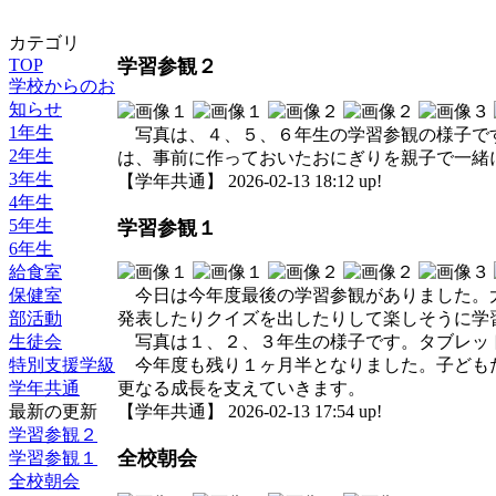
カテゴリ
TOP
学習参観２
学校からのお
知らせ
1年生
写真は、４、５、６年生の学習参観の様子です
2年生
は、事前に作っておいたおにぎりを親子で一緒
3年生
【学年共通】 2026-02-13 18:12 up!
4年生
5年生
学習参観１
6年生
給食室
保健室
今日は今年度最後の学習参観がありました。大
部活動
発表したりクイズを出したりして楽しそうに学
生徒会
写真は１、２、３年生の様子です。タブレッ
特別支援学級
今年度も残り１ヶ月半となりました。子どもた
学年共通
更なる成長を支えていきます。
最新の更新
【学年共通】 2026-02-13 17:54 up!
学習参観２
全校朝会
学習参観１
全校朝会