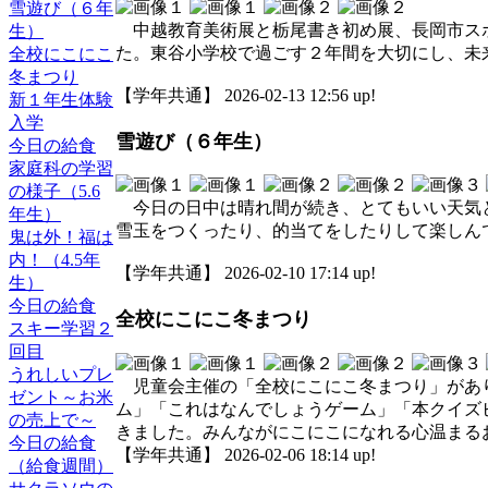
雪遊び（６年
中越教育美術展と栃尾書き初め展、長岡市スポ
生）
た。東谷小学校で過ごす２年間を大切にし、未
全校にこにこ
冬まつり
【学年共通】 2026-02-13 12:56 up!
新１年生体験
入学
雪遊び（６年生）
今日の給食
家庭科の学習
の様子（5.6
今日の日中は晴れ間が続き、とてもいい天気と
年生）
雪玉をつくったり、的当てをしたりして楽しん
鬼は外！福は
内！（4.5年
【学年共通】 2026-02-10 17:14 up!
生）
今日の給食
全校にこにこ冬まつり
スキー学習２
回目
うれしいプレ
児童会主催の「全校にこにこ冬まつり」があり
ゼント～お米
ム」「これはなんでしょうゲーム」「本クイズ
の売上で～
きました。みんながにこにこになれる心温まる
今日の給食
【学年共通】 2026-02-06 18:14 up!
（給食週間）