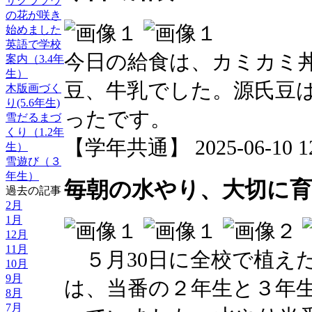
サクラソウ
の花が咲き
始めました
英語で学校
今日の給食は、カミカミ
案内（3.4年
生）
豆、牛乳でした。源氏豆
木版画づく
り(5.6年生)
ったです。
雪だるまづ
くり（1.2年
【学年共通】 2025-06-10 12:
生）
雪遊び（３
年生）
毎朝の水やり、大切に
過去の記事
2月
1月
12月
11月
５月30日に全校で植え
10月
9月
は、当番の２年生と３年
8月
7月