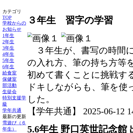
カテゴリ
TOP
３年生 習字の学習
学校からの
お知らせ
1年生
2年生
３年生が、書写の時間に
3年生
4年生
の入れ方、筆の持ち方等
5年生
6年生
初めて書くことに挑戦す
給食室
保健室
ドキしながらも、筆を使
部活動
生徒会
した。
特別支援学
級
【学年共通】 2025-06-12 14:
学年共通
最新の更新
雪遊び（６
5.6年生 野口英世記念館
年生）