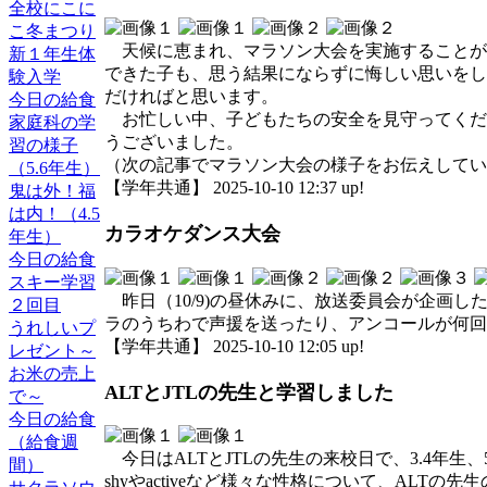
全校にこに
こ冬まつり
天候に恵まれ、マラソン大会を実施することが
新１年生体
できた子も、思う結果にならずに悔しい思いをし
験入学
だければと思います。
今日の給食
お忙しい中、子どもたちの安全を見守ってくだ
家庭科の学
うございました。
習の様子
（次の記事でマラソン大会の様子をお伝えしてい
（5.6年生）
【学年共通】 2025-10-10 12:37 up!
鬼は外！福
は内！（4.5
カラオケダンス大会
年生）
今日の給食
スキー学習
昨日（10/9)の昼休みに、放送委員会が企画
２回目
ラのうちわで声援を送ったり、アンコールが何回
うれしいプ
【学年共通】 2025-10-10 12:05 up!
レゼント～
お米の売上
ALTとJTLの先生と学習しました
で～
今日の給食
（給食週
今日はALTとJTLの先生の来校日で、3.4年生
間）
shyやactiveなど様々な性格について、AL