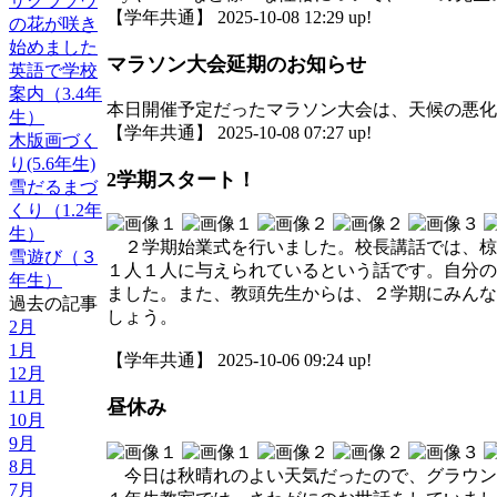
サクラソウ
【学年共通】 2025-10-08 12:29 up!
の花が咲き
始めました
マラソン大会延期のお知らせ
英語で学校
案内（3.4年
本日開催予定だったマラソン大会は、天候の悪化
生）
【学年共通】 2025-10-08 07:27 up!
木版画づく
り(5.6年生)
2学期スタート！
雪だるまづ
くり（1.2年
生）
２学期始業式を行いました。校長講話では、椋
雪遊び（３
１人１人に与えられているという話です。自分の
年生）
ました。また、教頭先生からは、２学期にみんな
過去の記事
しょう。
2月
1月
【学年共通】 2025-10-06 09:24 up!
12月
11月
昼休み
10月
9月
8月
今日は秋晴れのよい天気だったので、グラウン
7月