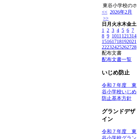
東谷小学校のホー
<<
2026年2月
>>
日
月
火
水
木
金
土
1
2
3
4
5
6
7
8
9
10
11
12
13
14
15
16
17
18
19
20
21
22
23
24
25
26
27
28
配布文書
配布文書一覧
いじめ防止
令和７年度 東
谷小学校いじめ
防止基本方針
グランドデザ
イン
令和７年度 東
谷小学校グラン