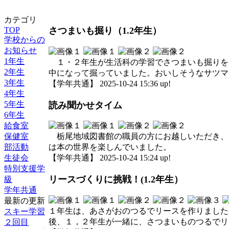
カテゴリ
TOP
さつまいも掘り（1.2年生）
学校からの
お知らせ
1年生
１・２年生が生活科の学習でさつまいも掘りを
2年生
中になって掘っていました。おいしそうなサツマ
3年生
【学年共通】 2025-10-24 15:36 up!
4年生
5年生
読み聞かせタイム
6年生
給食室
保健室
栃尾地域図書館の職員の方にお越しいただき、
部活動
は本の世界を楽しんでいました。
生徒会
【学年共通】 2025-10-24 15:24 up!
特別支援学
リースづくりに挑戦！(1.2年生）
級
学年共通
最新の更新
１年生は、あさがおのつるでリースを作りました
スキー学習
後、１，２年生が一緒に、さつまいものつるでリ
２回目