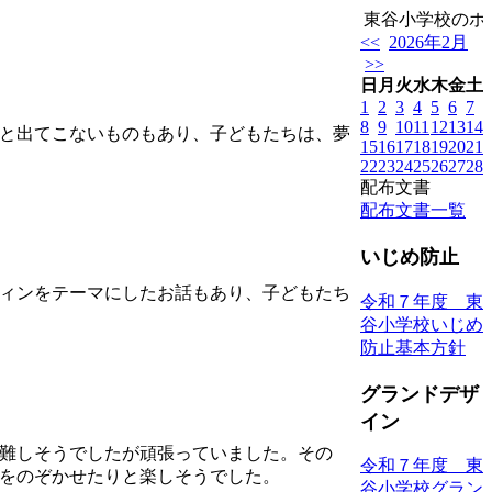
東谷小学校のホー
<<
2026年2月
>>
日
月
火
水
木
金
土
1
2
3
4
5
6
7
8
9
10
11
12
13
14
と出てこないものもあり、子どもたちは、夢
15
16
17
18
19
20
21
22
23
24
25
26
27
28
配布文書
配布文書一覧
いじめ防止
ィンをテーマにしたお話もあり、子どもたち
令和７年度 東
谷小学校いじめ
防止基本方針
グランドデザ
イン
難しそうでしたが頑張っていました。その
令和７年度 東
をのぞかせたりと楽しそうでした。
谷小学校グラン