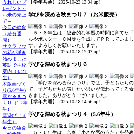
【学年共通】 2025-10-23 13:34 up!
うれしいプ
レゼント～
学びを深める秋まつり７（お米販売）
お米の売上
で～
今日の給食
５・６年生は、総合的な学習の時間に育てた「
（給食週
ルやポスター、ＣＭ等を作成してＰＲしていまし
間）
す。よろしくお願いいたします。
サクラソウ
【学年共通】 2025-10-18 15:03 up!
の花が咲き
始めました
学びを深める秋まつり６
英語で学校
案内（3.4年
生）
「学びを深める秋まつり」では、子どもたちの
木版画づく
て、子どもたちの表したい思いが伝わってくる素
り(5.6年生)
きました。ありがとうございました。
雪だるまづ
【学年共通】 2025-10-18 14:56 up!
くり（1.2年
生）
学びを深める秋まつり４（5.6年生）
雪遊び（３
年生）
今日の給食
５・６年生は、合奏「小さな恋のうた」を発表