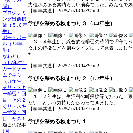
（給食週
力強さのある素晴らしい演奏でした。みんなで気
間）
【学年共通】 2025-10-18 14:37 up!
プログラミ
ング出前授
学びを深める秋まつり３（3.4年生）
業（５.６年
生）
ポートボー
３・４年生は、総合的な学習の時間で「守ろう
ル（3.4年
タルの特徴などを劇やクイズにして発表しました
生）
た。
なわとび
（1.2年生）
【学年共通】 2025-10-18 14:29 up!
カードゲー
ムで学ぶ
学びを深める秋まつり２（1.2年生）
（３年生）
そり・スキ
ー学習１回
１・２年生は、生活科の町探検等で知った「東
目 その２
たい！という気持ちが伝わってきました。
そり・スキ
【学年共通】 2025-10-18 14:19 up!
ー学習１回
目 その１
学びを深める秋まつり１
過去の記事
1月