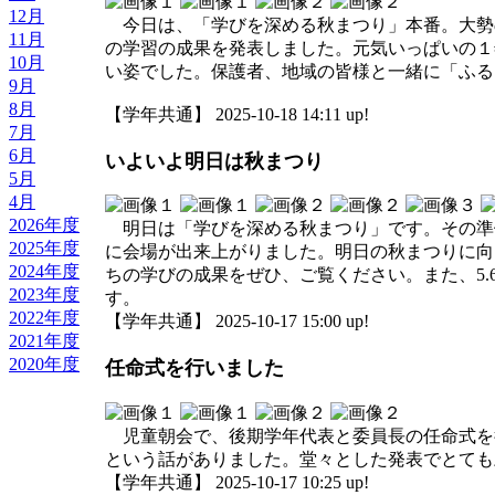
12月
今日は、「学びを深める秋まつり」本番。大勢
11月
の学習の成果を発表しました。元気いっぱいの１
10月
い姿でした。保護者、地域の皆様と一緒に「ふる
9月
8月
【学年共通】 2025-10-18 14:11 up!
7月
6月
いよいよ明日は秋まつり
5月
4月
2026年度
明日は「学びを深める秋まつり」です。その準備
2025年度
に会場が出来上がりました。明日の秋まつりに向
2024年度
ちの学びの成果をぜひ、ご覧ください。また、5
2023年度
す。
2022年度
【学年共通】 2025-10-17 15:00 up!
2021年度
2020年度
任命式を行いました
児童朝会で、後期学年代表と委員長の任命式を
という話がありました。堂々とした発表でとても
【学年共通】 2025-10-17 10:25 up!