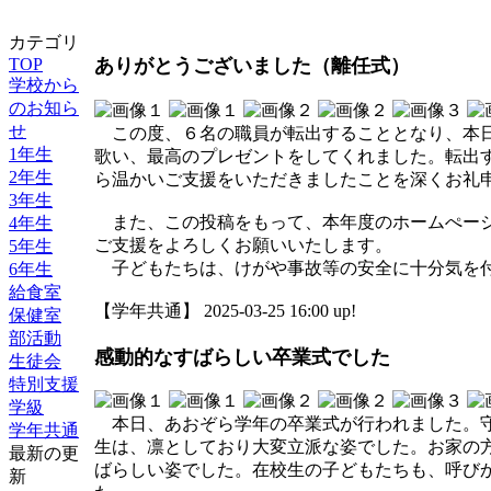
カテゴリ
TOP
ありがとうございました（離任式）
学校から
のお知ら
せ
この度、６名の職員が転出することとなり、本日
1年生
歌い、最高のプレゼントをしてくれました。転出
2年生
ら温かいご支援をいただきましたことを深くお礼
3年生
また、この投稿をもって、本年度のホームぺージ
4年生
ご支援をよろしくお願いいたします。
5年生
子どもたちは、けがや事故等の安全に十分気を付
6年生
給食室
【学年共通】 2025-03-25 16:00 up!
保健室
部活動
感動的なすばらしい卒業式でした
生徒会
特別支援
学級
本日、あおぞら学年の卒業式が行われました。守
学年共通
生は、凛としており大変立派な姿でした。お家の
最新の更
ばらしい姿でした。在校生の子どもたちも、呼び
新