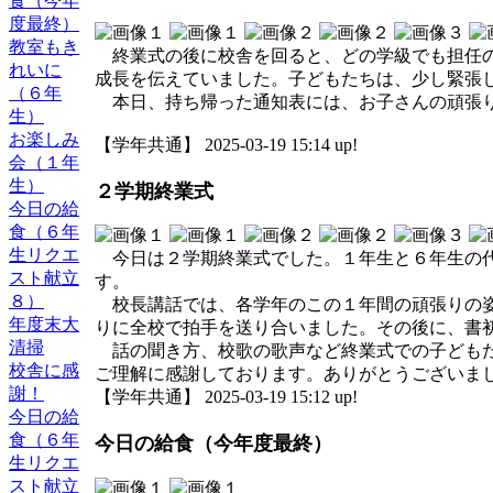
食（今年
度最終）
教室もき
終業式の後に校舎を回ると、どの学級でも担任の
れいに
成長を伝えていました。子どもたちは、少し緊張
（６年
本日、持ち帰った通知表には、お子さんの頑張り
生）
お楽しみ
【学年共通】 2025-03-19 15:14 up!
会（１年
生）
２学期終業式
今日の給
食（６年
生リクエ
今日は２学期終業式でした。１年生と６年生の代
スト献立
す。
８）
校長講話では、各学年のこの１年間の頑張りの姿
年度末大
りに全校で拍手を送り合いました。その後に、書
清掃
話の聞き方、校歌の歌声など終業式での子どもた
校舎に感
ご理解に感謝しております。ありがとうございま
謝！
【学年共通】 2025-03-19 15:12 up!
今日の給
食（６年
今日の給食（今年度最終）
生リクエ
スト献立