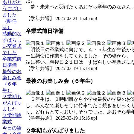
た。
ありがと
夢・未来へと羽ばたくあおぞら学年のみなさん、
うござい
ました
【学年共通】 2025-03-21 15:45 up!
（離任
式）
卒業式前日準備
感動的な
すばらし
い卒業式
明後日の卒業式に向けて、４・５年生が午後から
でした
一生懸命に作業をしてくれました。その姿から、
卒業式前
端に整い、明後日２１日は、すばらしい卒業式に
日準備
【学年共通】 2025-03-19 15:18 up!
最後のお
楽しみ会
最後のお楽しみ会（６年生）
（６年
生）
２学期も
６年生は、２時間目から小学校最後の学級のお楽
がんばり
し、みんなで楽しそうに竹串でたこ焼きをひっく
ました
り、どれもとてもおいしそうでした。あおぞら学
２学期終
【学年共通】 2025-03-19 15:16 up!
業式
今日の給
２学期もがんばりました