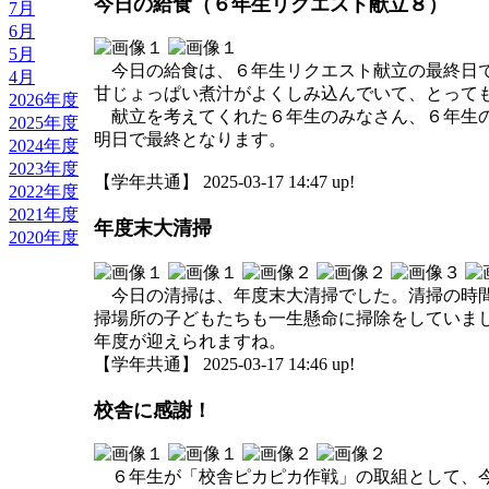
今日の給食（６年生リクエスト献立８）
7月
6月
5月
今日の給食は、６年生リクエスト献立の最終日で
4月
甘じょっぱい煮汁がよくしみ込んでいて、とって
2026年度
献立を考えてくれた６年生のみなさん、６年生の
2025年度
明日で最終となります。
2024年度
2023年度
【学年共通】 2025-03-17 14:47 up!
2022年度
2021年度
年度末大清掃
2020年度
今日の清掃は、年度末大清掃でした。清掃の時間
掃場所の子どもたちも一生懸命に掃除をしていま
年度が迎えられますね。
【学年共通】 2025-03-17 14:46 up!
校舎に感謝！
６年生が「校舎ピカピカ作戦」の取組として、今