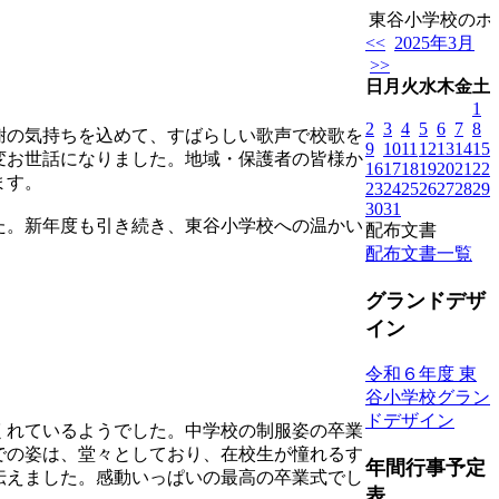
東谷小学校のホー
<<
2025年3月
>>
日
月
火
水
木
金
土
1
2
3
4
5
6
7
8
謝の気持ちを込めて、すばらしい歌声で校歌を
9
10
11
12
13
14
15
変お世話になりました。地域・保護者の皆様か
16
17
18
19
20
21
22
ます。
23
24
25
26
27
28
29
30
31
た。新年度も引き続き、東谷小学校への温かい
配布文書
配布文書一覧
グランドデザ
イン
令和６年度 東
谷小学校グラン
ドデザイン
くれているようでした。中学校の制服姿の卒業
での姿は、堂々としており、在校生が憧れるす
年間行事予定
伝えました。感動いっぱいの最高の卒業式でし
表