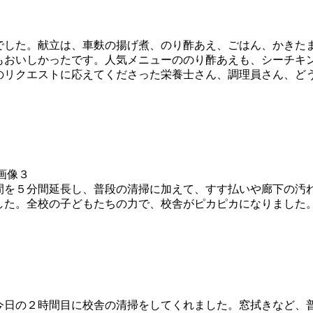
した。献立は、車麩の揚げ煮、のり酢あえ、ごはん、かきた
もおいしかったです。人気メニューののり酢あえも、シーチキ
リクエストに応えてくださった栄養士さん、調理員さん、ど
を５分間延長し、普段の清掃に加えて、すす払いや廊下の汚
した。全校の子どもたちの力で、校舎がピカピカになりました
日の２時間目に校舎の清掃をしてくれました。窓拭きなど、