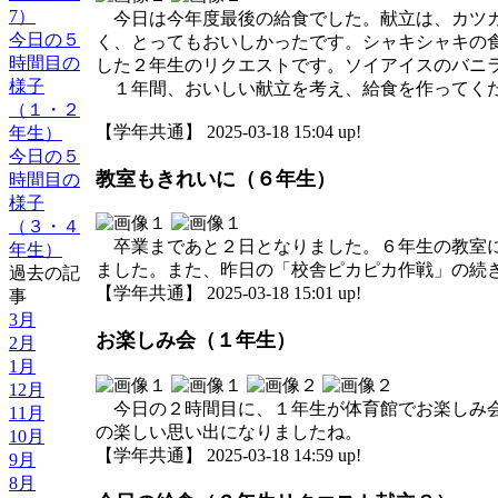
7）
今日は今年度最後の給食でした。献立は、カツカ
今日の５
く、とってもおいしかったです。シャキシャキの
時間目の
した２年生のリクエストです。ソイアイスのバニ
様子
１年間、おいしい献立を考え、給食を作ってくだ
（１・２
【学年共通】 2025-03-18 15:04 up!
年生）
今日の５
教室もきれいに（６年生）
時間目の
様子
（３・４
卒業まであと２日となりました。６年生の教室に
年生）
ました。また、昨日の「校舎ピカピカ作戦」の続
過去の記
【学年共通】 2025-03-18 15:01 up!
事
3月
お楽しみ会（１年生）
2月
1月
12月
今日の２時間目に、１年生が体育館でお楽しみ会
11月
の楽しい思い出になりましたね。
10月
【学年共通】 2025-03-18 14:59 up!
9月
8月