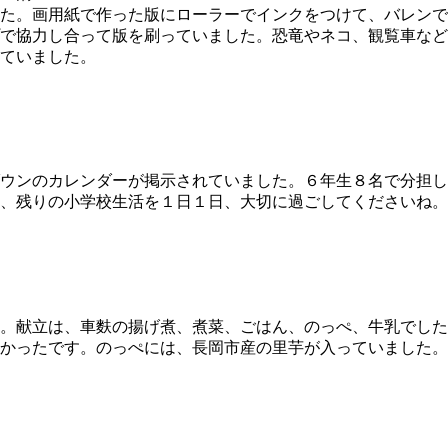
た。画用紙で作った版にローラーでインクをつけて、バレンで
で協力し合って版を刷っていました。恐竜やネコ、観覧車など
ていました。
ウンのカレンダーが掲示されていました。６年生８名で分担し
、残りの小学校生活を１日１日、大切に過ごしてくださいね。
。献立は、車麩の揚げ煮、煮菜、ごはん、のっぺ、牛乳でした
かったです。のっぺには、長岡市産の里芋が入っていました。