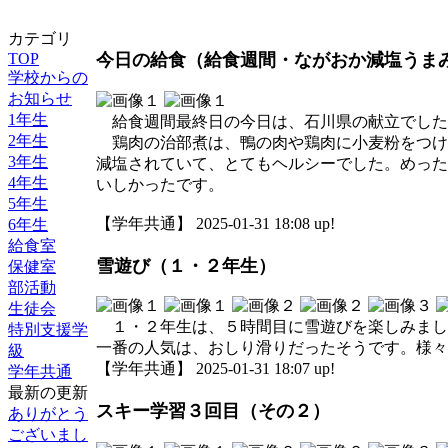
カテゴリ
TOP
今日の給食（給食週間・ながおか減塩うま
学校からの
お知らせ
1年生
給食週間最終日の今日は、石川県の献立でした
2年生
鶏肉の治部煮は、鴨の肉や鶏肉に小麦粉をつけ
3年生
減塩されていて、とてもヘルシーでした。めった
4年生
いしかったです。
5年生
【学年共通】 2025-01-31 18:08 up!
6年生
給食室
雪遊び（１・２年生）
保健室
部活動
生徒会
１・２年生は、５時間目に雪遊びを楽しみまし
特別支援学
一番の人気は、おしり滑りだったそうです。様々
級
【学年共通】 2025-01-31 18:07 up!
学年共通
最新の更新
スキー学習３回目（その２）
ありがとう
ございまし