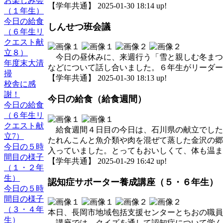
お楽しみ会
【学年共通】 2025-01-30 18:14 up!
（１年生）
今日の給食
しんせつ班会議
（６年生リ
クエスト献
立８）
今日の昼休みに、来週行う「雪と親しむ冬まつ
年度末大清
などについて話し合いました。６年生がリーダー
掃
【学年共通】 2025-01-30 18:13 up!
校舎に感
謝！
今日の給食（給食週間）
今日の給食
（６年生リ
クエスト献
給食週間４日目の今日は、石川県の献立でした
立7）
たれんこんと魚介類や肉を混ぜて蒸した金沢の郷
今日の５時
入っていました。とってもおいしくて、体も温ま
間目の様子
【学年共通】 2025-01-29 16:42 up!
（１・２年
生）
認知症サポーター養成講座（５・６年生）
今日の５時
間目の様子
（３・４年
本日、長岡市地域包括支援センターとちおの職員
生）
講座では、クイズを通して認知症について学ん