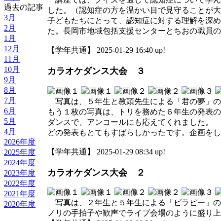
過去の記事
した。（認知症の方を温かい目で見守ることが
3月
子どもたちにとって、認知症に対する理解を深め
2月
た。長岡市地域包括支援センターとちおの職員の
1月
12月
【学年共通】 2025-01-29 16:40 up!
11月
10月
カラオケダンス大会 ３
9月
8月
7月
写真は、５年生と教頭先生による「君の夢」の
6月
もう１枚の写真は、トリを務めた６年生の発表の様
5月
ダンスで、アンコールにも応えてくれました。
4月
どの発表もとてもすばらしかったです。企画をし
2026年度
【学年共通】 2025-01-29 08:34 up!
2025年度
2024年度
カラオケダンス大会 ２
2023年度
2022年度
2021年度
写真は、２年生と５年生による「ピラピー」の
2020年度
ノリの手拍子や歓声でライブ会場のように盛り上