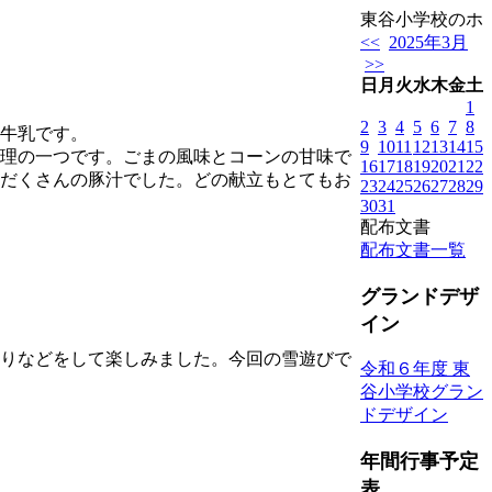
東谷小学校のホー
<<
2025年3月
>>
日
月
火
水
木
金
土
1
2
3
4
5
6
7
8
牛乳です。
9
10
11
12
13
14
15
理の一つです。ごまの風味とコーンの甘味で
16
17
18
19
20
21
22
だくさんの豚汁でした。どの献立もとてもお
23
24
25
26
27
28
29
30
31
配布文書
配布文書一覧
グランドデザ
イン
りなどをして楽しみました。今回の雪遊びで
令和６年度 東
谷小学校グラン
ドデザイン
年間行事予定
表