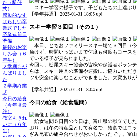
た（離任
スキー学習の様子です。子どもたちの上達ぶり
式）
【学年共通】 2025-01-31 18:05 up!
感動的なす
ばらしい卒
スキー学習３回目（その１）
業式でした
卒業式前日
準備
本日、とちおファミリースキー場で３回目（今
最後のお楽
負けず、時間いっぱいまで何度も何度もコースを
しみ会（６
ている様子が見られました。
年生）
今回も、栃尾スキー協会の皆様や保護者ボランテ
２学期もが
らは、スキー用具の準備や運搬にご協力いただき
んばりまし
ツを安全に楽しむことができました。大変ありが
た
２学期終業
【学年共通】 2025-01-31 18:04 up!
式
今日の給食
今日の給食（給食週間）
（今年度最
終）
教室もきれ
給食週間５日目の今日は、富山県の献立でした
いに（６年
ぶり」は冬の特産品として有名で、給食ではコッ
生）
ざみ昆布の組み合わせがおいしかったです。富山