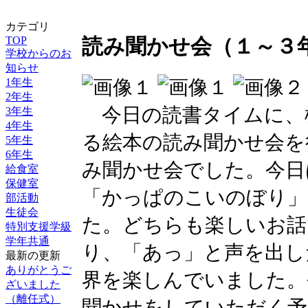
カテゴリ
TOP
読み聞かせ会（１～３
学校からのお
知らせ
1年生
2年生
今日の読書タイムに、
3年生
4年生
る絵本の読み聞かせ会を
5年生
6年生
み聞かせ会でした。今日
給食室
保健室
「かっぱのこいのぼり」
部活動
生徒会
た。どちらも楽しいお話
特別支援学級
学年共通
り、「あっ」と声を出し
最新の更新
ありがとうご
界を楽しんでいました。
ざいました
（離任式）
聞かせをしていただく予