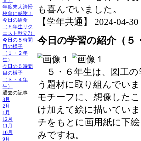
８）
年度末大清掃
も喜んでいました。
校舎に感謝！
【学年共通】 2024-04-30 16
今日の給食
（６年生リク
エスト献立7）
今日の学習の紹介（５
今日の５時間
目の様子
（１・２年
生）
今日の５時間
５・６年生は、図工の
目の様子
（３・４年
う題材に取り組んでいま
生）
過去の記事
モチーフに、想像したこ
3月
2月
け加えて絵に描いていま
1月
12月
チをもとに画用紙に下絵
11月
みですね。
10月
9月