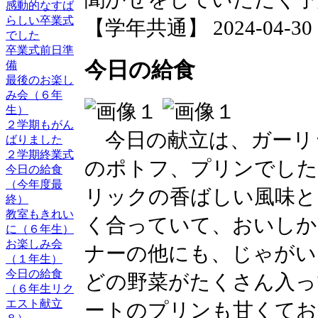
感動的なすば
らしい卒業式
【学年共通】 2024-04-30 17
でした
卒業式前日準
今日の給食
備
最後のお楽し
み会（６年
生）
２学期もがん
今日の献立は、ガーリ
ばりました
２学期終業式
のポトフ、プリンでした
今日の給食
（今年度最
リックの香ばしい風味と
終）
教室もきれい
く合っていて、おいしか
に（６年生）
お楽しみ会
ナーの他にも、じゃがい
（１年生）
今日の給食
どの野菜がたくさん入っ
（６年生リク
エスト献立
ートのプリンも甘くてお