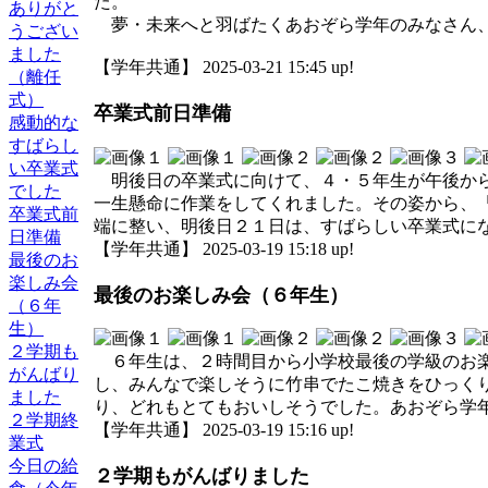
た。
ありがと
夢・未来へと羽ばたくあおぞら学年のみなさん、
うござい
ました
【学年共通】 2025-03-21 15:45 up!
（離任
式）
卒業式前日準備
感動的な
すばらし
い卒業式
明後日の卒業式に向けて、４・５年生が午後から
でした
一生懸命に作業をしてくれました。その姿から、
卒業式前
端に整い、明後日２１日は、すばらしい卒業式に
日準備
【学年共通】 2025-03-19 15:18 up!
最後のお
楽しみ会
最後のお楽しみ会（６年生）
（６年
生）
２学期も
６年生は、２時間目から小学校最後の学級のお楽
がんばり
し、みんなで楽しそうに竹串でたこ焼きをひっく
ました
り、どれもとてもおいしそうでした。あおぞら学
２学期終
【学年共通】 2025-03-19 15:16 up!
業式
今日の給
２学期もがんばりました