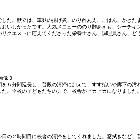
した。献立は、車麩の揚げ煮、のり酢あえ、ごはん、かきた
もおいしかったです。人気メニューののり酢あえも、シーチキ
リクエストに応えてくださった栄養士さん、調理員さん、ど
を５分間延長し、普段の清掃に加えて、すす払いや廊下の汚
した。全校の子どもたちの力で、校舎がピカピカになりました
日の２時間目に校舎の清掃をしてくれました。窓拭きなど、