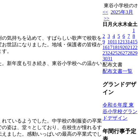
東谷小学校のホー
<<
2025年3月
>>
日
月
火
水
木
金
土
1
2
3
4
5
6
7
8
謝の気持ちを込めて、すばらしい歌声で校歌を
9
10
11
12
13
14
15
変お世話になりました。地域・保護者の皆様か
16
17
18
19
20
21
22
ます。
23
24
25
26
27
28
29
30
31
た。新年度も引き続き、東谷小学校への温かい
配布文書
配布文書一覧
グランドデザ
イン
令和６年度 東
谷小学校グラン
ドデザイン
くれているようでした。中学校の制服姿の卒業
での姿は、堂々としており、在校生が憧れるす
年間行事予定
伝えました。感動いっぱいの最高の卒業式でし
表