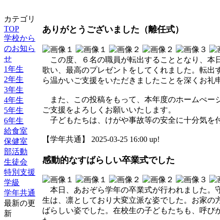
カテゴリ
TOP
ありがとうございました（離任式）
学校から
のお知ら
せ
この度、６名の職員が転出することとなり、本日
1年生
歌い、最高のプレゼントをしてくれました。転出
2年生
ら温かいご支援をいただきましたことを深くお礼
3年生
また、この投稿をもって、本年度のホームぺージ
4年生
ご支援をよろしくお願いいたします。
5年生
子どもたちは、けがや事故等の安全に十分気を付
6年生
給食室
【学年共通】 2025-03-25 16:00 up!
保健室
部活動
感動的なすばらしい卒業式でした
生徒会
特別支援
学級
本日、あおぞら学年の卒業式が行われました。守
学年共通
生は、凛としており大変立派な姿でした。お家の
最新の更
ばらしい姿でした。在校生の子どもたちも、呼び
新