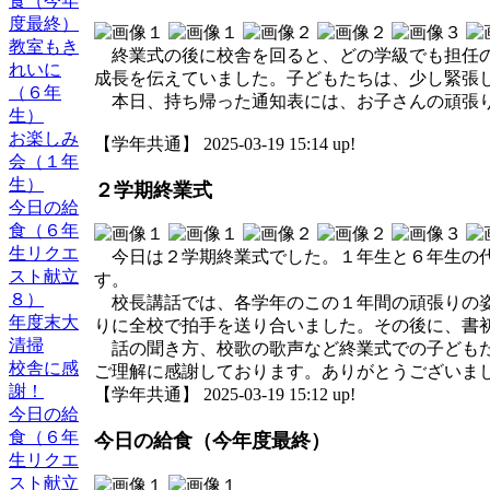
食（今年
度最終）
教室もき
終業式の後に校舎を回ると、どの学級でも担任の
れいに
成長を伝えていました。子どもたちは、少し緊張
（６年
本日、持ち帰った通知表には、お子さんの頑張り
生）
お楽しみ
【学年共通】 2025-03-19 15:14 up!
会（１年
生）
２学期終業式
今日の給
食（６年
生リクエ
今日は２学期終業式でした。１年生と６年生の代
スト献立
す。
８）
校長講話では、各学年のこの１年間の頑張りの姿
年度末大
りに全校で拍手を送り合いました。その後に、書
清掃
話の聞き方、校歌の歌声など終業式での子どもた
校舎に感
ご理解に感謝しております。ありがとうございま
謝！
【学年共通】 2025-03-19 15:12 up!
今日の給
食（６年
今日の給食（今年度最終）
生リクエ
スト献立