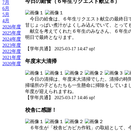
今日の給食（６年生リクエスト献立８）
7月
6月
5月
今日の給食は、６年生リクエスト献立の最終日で
4月
甘じょっぱい煮汁がよくしみ込んでいて、とって
2026年度
献立を考えてくれた６年生のみなさん、６年生の
2025年度
明日で最終となります。
2024年度
2023年度
【学年共通】 2025-03-17 14:47 up!
2022年度
2021年度
年度末大清掃
2020年度
今日の清掃は、年度末大清掃でした。清掃の時間
掃場所の子どもたちも一生懸命に掃除をしていま
年度が迎えられますね。
【学年共通】 2025-03-17 14:46 up!
校舎に感謝！
６年生が「校舎ピカピカ作戦」の取組として、今