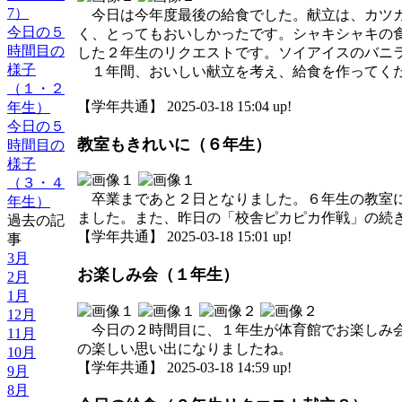
7）
今日は今年度最後の給食でした。献立は、カツカ
今日の５
く、とってもおいしかったです。シャキシャキの
時間目の
した２年生のリクエストです。ソイアイスのバニ
様子
１年間、おいしい献立を考え、給食を作ってくだ
（１・２
【学年共通】 2025-03-18 15:04 up!
年生）
今日の５
教室もきれいに（６年生）
時間目の
様子
（３・４
卒業まであと２日となりました。６年生の教室に
年生）
ました。また、昨日の「校舎ピカピカ作戦」の続
過去の記
【学年共通】 2025-03-18 15:01 up!
事
3月
お楽しみ会（１年生）
2月
1月
12月
今日の２時間目に、１年生が体育館でお楽しみ会
11月
の楽しい思い出になりましたね。
10月
【学年共通】 2025-03-18 14:59 up!
9月
8月