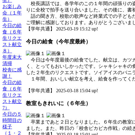
生）
校長講話では、各学年のこの１年間の頑張りの姿
お楽しみ
りに全校で拍手を送り合いました。その後に、書
会（１年
話の聞き方、校歌の歌声など終業式での子どもた
生）
ご理解に感謝しております。ありがとうございま
今日の給
【学年共通】 2025-03-19 15:12 up!
食（６年
生リクエ
今日の給食（今年度最終）
スト献立
８）
年度末大
今日は今年度最後の給食でした。献立は、カツカ
清掃
く、とってもおいしかったです。シャキシャキの
校舎に感
した２年生のリクエストです。ソイアイスのバニ
謝！
１年間、おいしい献立を考え、給食を作ってくだ
今日の給
食（６年
【学年共通】 2025-03-18 15:04 up!
生リクエ
スト献立
教室もきれいに（６年生）
7）
今日の５
時間目の
卒業まであと２日となりました。６年生の教室に
様子
ました。また、昨日の「校舎ピカピカ作戦」の続
（１・２
【学年共通】 2025-03-18 15:01 up!