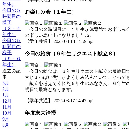
年生）
今日の５
お楽しみ会（１年生）
時間目の
様子
（３・４
今日の２時間目に、１年生が体育館でお楽しみ会
年生）
の楽しい思い出になりましたね。
今日の５
【学年共通】 2025-03-18 14:59 up!
時間目の
様子
今日の給食（６年生リクエスト献立８）
（５・６
年生）
過去の記
今日の給食は、６年生リクエスト献立の最終日で
事
甘じょっぱい煮汁がよくしみ込んでいて、とって
3月
献立を考えてくれた６年生のみなさん、６年生の
2月
明日で最終となります。
1月
【学年共通】 2025-03-17 14:47 up!
12月
11月
年度末大清掃
10月
9月
8月