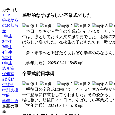
カテゴリ
TOP
感動的なすばらしい卒業式でした
学校から
のお知ら
せ
本日、あおぞら学年の卒業式が行われました。守
1年生
生は、凛としており大変立派な姿でした。お家の
2年生
ばらしい姿でした。在校生の子どもたちも、呼び
3年生
た。
4年生
夢・未来へと羽ばたくあおぞら学年のみなさん、
5年生
【学年共通】 2025-03-21 15:45 up!
6年生
給食室
卒業式前日準備
保健室
部活動
生徒会
明後日の卒業式に向けて、４・５年生が午後から
特別支援
一生懸命に作業をしてくれました。その姿から、
学級
端に整い、明後日２１日は、すばらしい卒業式に
学年共通
【学年共通】 2025-03-19 15:18 up!
最新の更
新