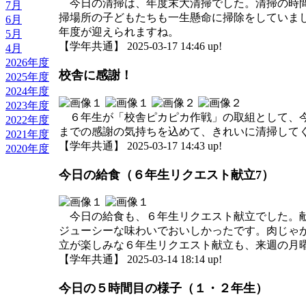
今日の清掃は、年度末大清掃でした。清掃の時間
7月
掃場所の子どもたちも一生懸命に掃除をしていま
6月
年度が迎えられますね。
5月
【学年共通】 2025-03-17 14:46 up!
4月
2026年度
校舎に感謝！
2025年度
2024年度
2023年度
６年生が「校舎ピカピカ作戦」の取組として、今
2022年度
までの感謝の気持ちを込めて、きれいに清掃して
2021年度
【学年共通】 2025-03-17 14:43 up!
2020年度
今日の給食（６年生リクエスト献立7）
今日の給食も、６年生リクエスト献立でした。献
ジューシーな味わいでおいしかったです。肉じゃ
立が楽しみな６年生リクエスト献立も、来週の月
【学年共通】 2025-03-14 18:14 up!
今日の５時間目の様子（１・２年生）