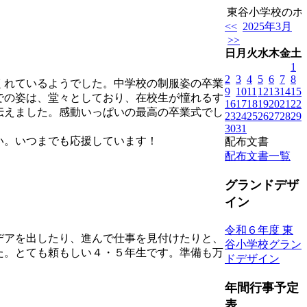
東谷小学校のホー
<<
2025年3月
>>
日
月
火
水
木
金
土
1
2
3
4
5
6
7
8
くれているようでした。中学校の制服姿の卒業
9
10
11
12
13
14
15
での姿は、堂々としており、在校生が憧れるす
16
17
18
19
20
21
22
伝えました。感動いっぱいの最高の卒業式でし
23
24
25
26
27
28
29
30
31
い。いつまでも応援しています！
配布文書
配布文書一覧
グランドデザ
イン
令和６年度 東
デアを出したり、進んで仕事を見付けたりと、
谷小学校グラン
た。とても頼もしい４・５年生です。準備も万
ドデザイン
年間行事予定
表