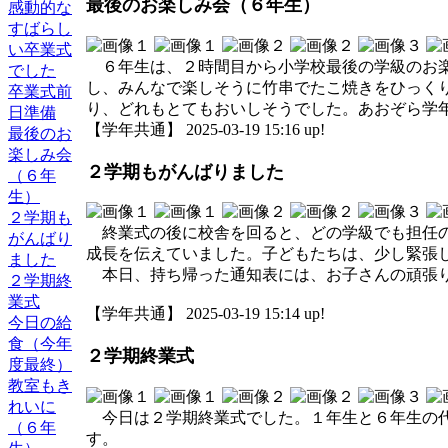
最後のお楽しみ会（６年生）
感動的な
すばらし
い卒業式
６年生は、２時間目から小学校最後の学級のお楽
でした
し、みんなで楽しそうに竹串でたこ焼きをひっく
卒業式前
り、どれもとてもおいしそうでした。あおぞら学
日準備
【学年共通】 2025-03-19 15:16 up!
最後のお
楽しみ会
２学期もがんばりました
（６年
生）
２学期も
終業式の後に校舎を回ると、どの学級でも担任の
がんばり
成長を伝えていました。子どもたちは、少し緊張
ました
本日、持ち帰った通知表には、お子さんの頑張り
２学期終
業式
【学年共通】 2025-03-19 15:14 up!
今日の給
食（今年
２学期終業式
度最終）
教室もき
れいに
今日は２学期終業式でした。１年生と６年生の代
（６年
す。