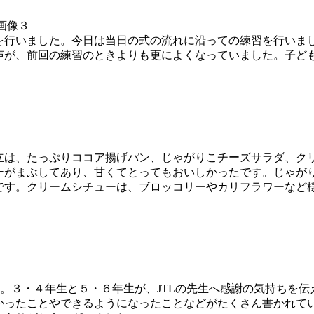
行いました。今日は当日の式の流れに沿っての練習を行いま
声が、前回の練習のときよりも更によくなっていました。子ど
立は、たっぷりココア揚げパン、じゃがりこチーズサラダ、ク
ーがまぶしてあり、甘くてとってもおいしかったです。じゃが
です。クリームシチューは、ブロッコリーやカリフラワーなど
。３・４年生と５・６年生が、JTLの先生へ感謝の気持ちを
ったことやできるようになったことなどがたくさん書かれてい