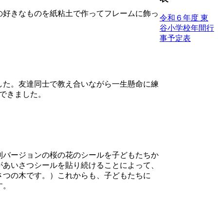
の好きなものを紙粘土で作ってフレームに飾っ
令和６年度 東
谷小学校年間行
事予定表
した。友達同士で教え合いながら一生懸命に練
できました。
別バージョンの桜の花のシールを子どもたちか
があいさつシールを貼り続けることによって、
さつの木です。）これからも、子どもたちに
す。