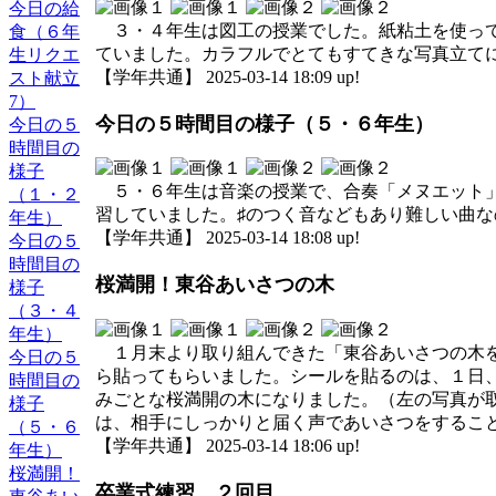
今日の給
３・４年生は図工の授業でした。紙粘土を使って
食（６年
ていました。カラフルでとてもすてきな写真立て
生リクエ
【学年共通】 2025-03-14 18:09 up!
スト献立
7）
今日の５時間目の様子（５・６年生）
今日の５
時間目の
様子
５・６年生は音楽の授業で、合奏「メヌエット」
（１・２
習していました。♯のつく音などもあり難しい曲
年生）
【学年共通】 2025-03-14 18:08 up!
今日の５
時間目の
桜満開！東谷あいさつの木
様子
（３・４
年生）
１月末より取り組んできた「東谷あいさつの木を
今日の５
ら貼ってもらいました。シールを貼るのは、１日
時間目の
みごとな桜満開の木になりました。（左の写真が
様子
は、相手にしっかりと届く声であいさつをするこ
（５・６
【学年共通】 2025-03-14 18:06 up!
年生）
桜満開！
卒業式練習 ２回目