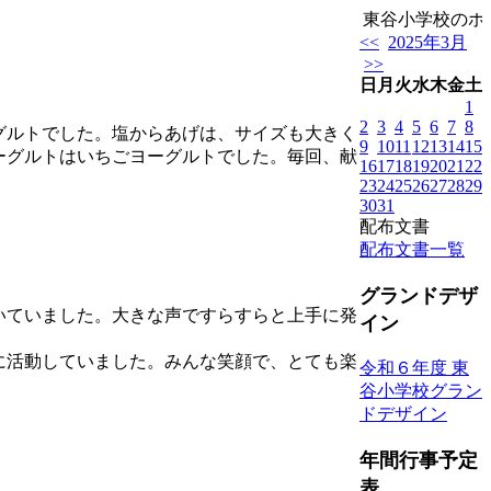
東谷小学校のホー
<<
2025年3月
>>
日
月
火
水
木
金
土
1
2
3
4
5
6
7
8
グルトでした。塩からあげは、サイズも大きく
9
10
11
12
13
14
15
ーグルトはいちごヨーグルトでした。毎回、献
16
17
18
19
20
21
22
23
24
25
26
27
28
29
30
31
配布文書
配布文書一覧
グランドデザ
いていました。大きな声ですらすらと上手に発
イン
に活動していました。みんな笑顔で、とても楽
令和６年度 東
谷小学校グラン
ドデザイン
年間行事予定
表