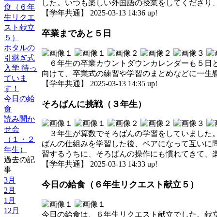
した。いつも楽しい外国語の授業をしてくださり
食（６年
【学年共通】 2025-03-13 14:36 up!
生リクエ
スト献立
卒業まであと５日
５）
ホタルの
引継ぎ式
６年生の卒業カウントダウンカレンダーも５日と
入学 待っ
向けて、卒業式の練習や学習のまとめなどに一生
ていま
【学年共通】 2025-03-13 14:35 up!
す！
今日の給
そろばんに挑戦（３年生）
食
読み聞か
せ会
３年生が算数でそろばんの学習をしていました。
（１・２
ばんの仕組みを学習した後、ペアになって互いに
年生）
習するうちに、そろばんの操作にも慣れてきて、
過去の記
【学年共通】 2025-03-13 14:33 up!
事
3月
今日の給食（６年生リクエスト献立５）
2月
1月
12月
今日の給食は、６年生リクエスト献立でした。献立