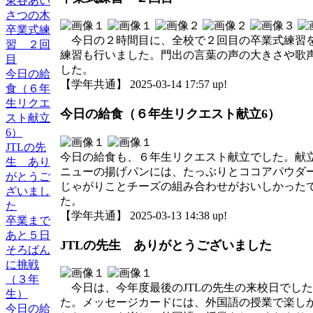
東谷あい
さつの木
卒業式練
今日の２時間目に、全校で２回目の卒業式練習を
習 ２回
練習も行いました。門出の言葉の声の大きさや歌
目
した。
今日の給
【学年共通】 2025-03-14 17:57 up!
食（６年
生リクエ
今日の給食（６年生リクエスト献立6）
スト献立
6）
JTLの先
今日の給食も、６年生リクエスト献立でした。献
生 あり
ニューの揚げパンには、たっぷりとココアパウダ
がとうご
じゃがりことチーズの組み合わせがおいしかった
ざいまし
た。
た
【学年共通】 2025-03-13 14:38 up!
卒業まで
あと５日
JTLの先生 ありがとうございました
そろばん
に挑戦
（３年
今日は、今年度最後のJTLの先生の来校日でした
生）
た。メッセージカードには、外国語の授業で楽しか
今日の給