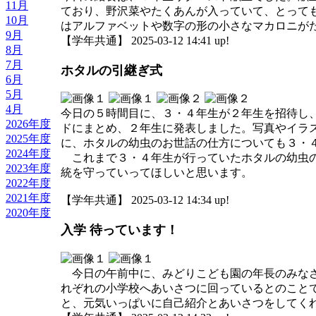
11月
ており、野沢菜やたくあんが入っていて、とっても
10月
はアルファベットや数字の形の小さなマカロニが
9月
【学年共通】 2025-03-12 14:41 up!
8月
7月
ホタルの引継ぎ式
6月
5月
4月
今日の５時間目に、３・４年生が２年生を招待し
2026年度
ドにまとめ、２年生に発表しました。写真やイラ
2025年度
に、ホタルの幼虫のお世話の仕方についても３・
2024年度
これまで３・４年生が行っていたホタルの幼虫の
2023年度
統を守っていってほしいと思います。
2022年度
2021年度
【学年共通】 2025-03-12 14:34 up!
2020年度
入学 待っています！
今日の午前中に、みどりこども園の年長のみなさ
れぞれの小学校へあいさつに回っているとのこと
と、元気いっぱいに自己紹介とあいさつをしてく