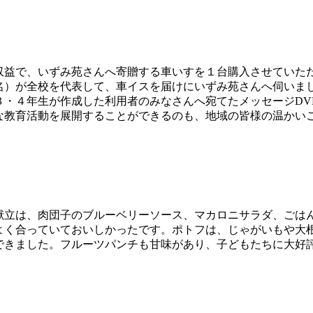
益で、いずみ苑さんへ寄贈する車いすを１台購入させていた
名）が全校を代表して、車イスを届けにいずみ苑さんへ伺いま
３・４年生が作成した利用者のみなさんへ宛てたメッセージDV
教育活動を展開することができるのも、地域の皆様の温かい
立は、肉団子のブルーベリーソース、マカロニサラダ、ごは
よく合っていておいしかったです。ポトフは、じゃがいもや大
できました。フルーツパンチも甘味があり、子どもたちに大好