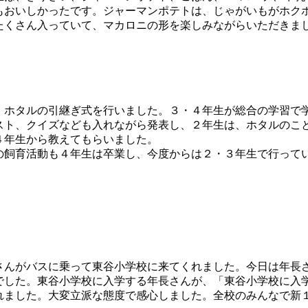
おいしかったです。ジャーマンポテトは、じゃがいもがホクホ
たくさん入っていて、マカロニの形を楽しみながらいただきま
、ホタルの引継ぎ式を行いました。３・４年生が総合の学習で
スト、クイズなども入れながら発表し、２年生は、ホタルのこ
４年生から教えてもらいました。
飼育活動も４年生は卒業し、今度からは２・３年生で行って
んがバスに乗って東谷小学校に来てくれました。今日は年長
でした。東谷小学校に入学する年長さんが、「東谷小学校に入
れました。大変立派な態度で感心しました。全校のみんなで新