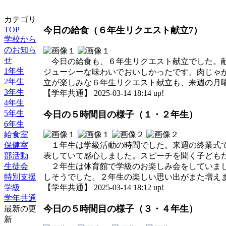
カテゴリ
TOP
今日の給食（６年生リクエスト献立7）
学校から
のお知ら
せ
今日の給食も、６年生リクエスト献立でした。献
1年生
ジューシーな味わいでおいしかったです。肉じゃ
2年生
立が楽しみな６年生リクエスト献立も、来週の月
3年生
【学年共通】 2025-03-14 18:14 up!
4年生
5年生
今日の５時間目の様子（１・２年生）
6年生
給食室
保健室
１年生は学級活動の時間でした。来週の終業式で
部活動
表していて感心しました。スピーチを聞く子ども
生徒会
２年生は体育館で学級のお楽しみ会をしていまし
特別支援
しそうでした。２年生の楽しい思い出がまた増
学級
【学年共通】 2025-03-14 18:12 up!
学年共通
今日の５時間目の様子（３・４年生）
最新の更
新