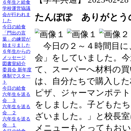
６年生と給食
学校運営協議
会が行われま
たんぽぽ ありがとう
した
今日の給食
「門出の言
葉」の練習が
今日の２～４時間目に
始まりました
６年生からの
会」をしていました。今
メッセージ
図書室紹介
て、スーパーへ材料の買
委員会 新年度
体制でスター
は、自分たちで購入した
ト
今日の給食
ピザ、ジャーマンポテト
六年生を送る
会 ３
をしました。子どもたち
六年生を送る
会 ２
ざいました。」と校長室
六年生を送る
会 １
メニューもとってもおい