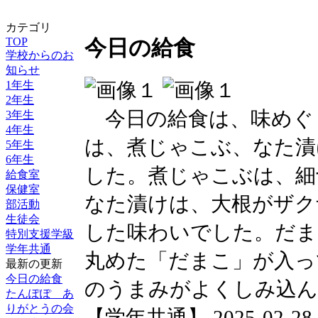
カテゴリ
TOP
今日の給食
学校からのお
知らせ
1年生
2年生
今日の給食は、味めぐ
3年生
4年生
は、煮じゃこぶ、なた漬
5年生
6年生
した。煮じゃこぶは、細
給食室
保健室
なた漬けは、大根がザク
部活動
生徒会
した味わいでした。だま
特別支援学級
学年共通
丸めた「だまこ」が入っ
最新の更新
今日の給食
のうまみがよくしみ込
たんぽぽ あ
りがとうの会
【学年共通】 2025-02-28 18