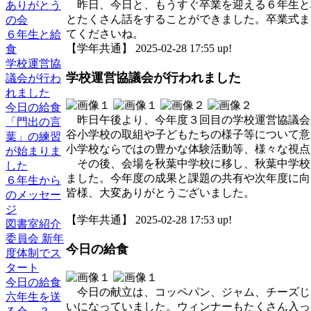
昨日、今日と、もうすぐ卒業を迎える６年生と
ありがとう
とたくさん話をすることができました。卒業式ま
の会
てくださいね。
６年生と給
【学年共通】 2025-02-28 17:55 up!
食
学校運営協
学校運営協議会が行われました
議会が行わ
れました
今日の給食
昨日午後より、今年度３回目の学校運営協議会
「門出の言
谷小学校の取組や子どもたちの様子等について意
葉」の練習
小学校ならではの豊かな体験活動等、様々な視点
が始まりま
その後、会場を秋葉中学校に移し、秋葉中学校
した
ました。今年度の成果と課題の共有や次年度に向
６年生から
皆様、大変ありがとうございました。
のメッセー
ジ
【学年共通】 2025-02-28 17:53 up!
図書室紹介
委員会 新年
今日の給食
度体制でス
タート
今日の給食
今日の献立は、コッペパン、ジャム、チーズじ
六年生を送
いになっていました。ウィンナーもたくさん入っ