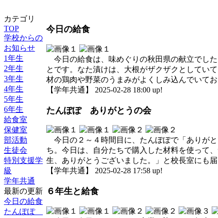
カテゴリ
TOP
今日の給食
学校からの
お知らせ
1年生
今日の給食は、味めぐりの秋田県の献立でした
2年生
とです。なた漬けは、大根がザクザクとしていて
3年生
材の鶏肉や野菜のうまみがよくしみ込んでいてお
4年生
【学年共通】 2025-02-28 18:00 up!
5年生
6年生
たんぽぽ ありがとうの会
給食室
保健室
部活動
今日の２～４時間目に、たんぽぽで「ありがと
生徒会
ち。今日は、自分たちで購入した材料を使って、
特別支援学
生、ありがとうございました。」と校長室にも届
級
【学年共通】 2025-02-28 17:58 up!
学年共通
６年生と給食
最新の更新
今日の給食
たんぽぽ