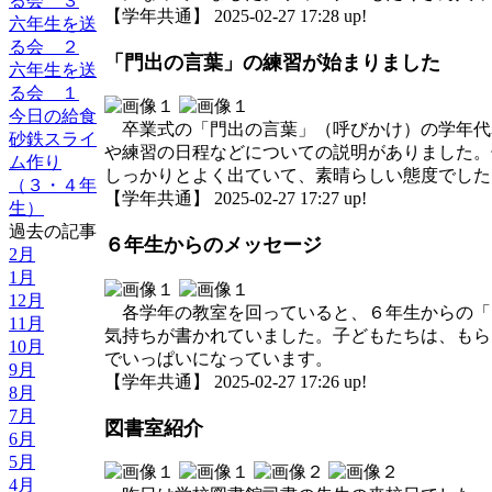
る会 ３
【学年共通】 2025-02-27 17:28 up!
六年生を送
る会 ２
「門出の言葉」の練習が始まりました
六年生を送
る会 １
今日の給食
卒業式の「門出の言葉」（呼びかけ）の学年代
砂鉄スライ
や練習の日程などについての説明がありました。
ム作り
しっかりとよく出ていて、素晴らしい態度でした
（３・４年
【学年共通】 2025-02-27 17:27 up!
生）
過去の記事
６年生からのメッセージ
2月
1月
12月
各学年の教室を回っていると、６年生からの「
11月
気持ちが書かれていました。子どもたちは、もら
10月
でいっぱいになっています。
9月
【学年共通】 2025-02-27 17:26 up!
8月
7月
図書室紹介
6月
5月
4月