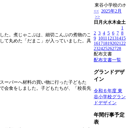
東谷小学校のホー
<<
2025年2月
>>
日
月
火
水
木
金
土
1
2
3
4
5
6
7
8
した。煮じゃこぶは、細切こんぶの煮物のこ
9
10
11
12
13
14
15
して丸めた「だまこ」が入っていました。具
16
17
18
19
20
21
22
23
24
25
26
27
28
配布文書
配布文書一覧
グランドデザ
イン
スーパーへ材料の買い物に行った子どもた
で会食をしました。子どもたちが、「校長先
令和６年度 東
谷小学校グラン
ドデザイン
年間行事予定
表