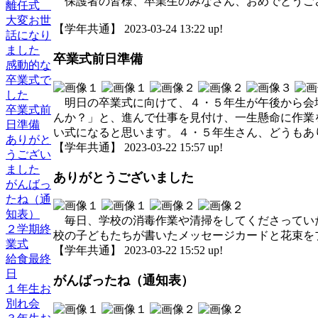
保護者の皆様、卒業生のみなさん、おめでとうご
離任式
大変お世
【学年共通】 2023-03-24 13:22 up!
話になり
ました
卒業式前日準備
感動的な
卒業式で
した
明日の卒業式に向けて、４・５年生が午後から会
卒業式前
んか？」と、進んで仕事を見付け、一生懸命に作業
日準備
い式になると思います。４・５年生さん、どうもあ
ありがと
【学年共通】 2023-03-22 15:57 up!
うござい
ました
ありがとうございました
がんばっ
たね（通
知表）
毎日、学校の消毒作業や清掃をしてくださってい
２学期終
校の子どもたちが書いたメッセージカードと花束を
業式
【学年共通】 2023-03-22 15:52 up!
給食最終
日
がんばったね（通知表）
１年生お
別れ会