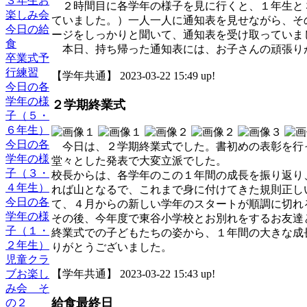
３年生お
２時間目に各学年の様子を見に行くと、１年生と
楽しみ会
ていました。）一人一人に通知表を見せながら、そ
今日の給
ージをしっかりと聞いて、通知表を受け取っていま
食
本日、持ち帰った通知表には、お子さんの頑張り
卒業式予
行練習
【学年共通】 2023-03-22 15:49 up!
今日の各
学年の様
２学期終業式
子（５・
６年生）
今日の各
今日は、２学期終業式でした。書初めの表彰を行
学年の様
堂々とした発表で大変立派でした。
子（３・
校長からは、各学年のこの１年間の成長を振り返り
４年生）
れば山となるで、これまで身に付けてきた規則正し
今日の各
て、４月からの新しい学年のスタートが順調に切れ
学年の様
その後、今年度で東谷小学校とお別れをするお友達
子（１・
終業式での子どもたちの姿から、１年間の大きな成
２年生）
りがとうございました。
児童クラ
ブお楽し
【学年共通】 2023-03-22 15:43 up!
み会 そ
給食最終日
の２