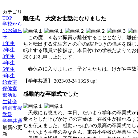
カテゴリ
TOP
離任式 大変お世話になりました
学校から
のお知ら
せ
この度、４名の職員が離任することとなり、離任
1年生
ちと転出する先生方との心の結びつきの強さを感じ
2年生
転出する職員の挨拶は、本日付けの学校だよりでお
3年生
深くお礼申し上げます。
4年生
春休みに入りました。子どもたちは、けがや事故
5年生
6年生
【学年共通】 2023-03-24 13:25 up!
給食室
保健室
感動的な卒業式でした
部活動
生徒会
特別支援
天候にも恵まれ、本日、たいよう学年の卒業式が
学級
堂々とした呼びかけでの言葉は、在校生が憧れるす
学年共通
ちを伝えました。感動いっぱいの最高の卒業式でし
最新の更
たいよう学年のみなさん、東谷小学校の卒業生で
新