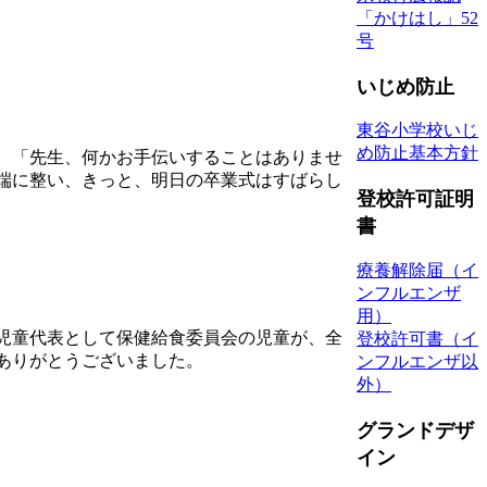
「かけはし」52
号
いじめ防止
東谷小学校いじ
め防止基本方針
、「先生、何かお手伝いすることはありませ
端に整い、きっと、明日の卒業式はすばらし
登校許可証明
書
療養解除届（イ
ンフルエンザ
用）
児童代表として保健給食委員会の児童が、全
登校許可書（イ
ありがとうございました。
ンフルエンザ以
外）
グランドデザ
イン