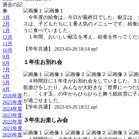
過去の記
事
今年度の給食は、今日が最終日でした。献立は、
3月
スは、子どもたちに１番人気のメニューです。給食
2月
うに食べていました。
1月
１年間、おいしい献立を考え、給食を作ってくだ
12月
11月
【学年共通】 2023-03-20 18:14 up!
10月
9月
１年生お別れ会
8月
7月
6月
４時間目に１年生がお別れ会をしていました。３
5月
歌遊びをしたり、みんなが大好きな「世界に一つだ
4月
た。「くす玉」の中からひらひらと舞う紙吹雪に子
2026年度
が過ごせました。
2025年度
【学年共通】 2023-03-20 18:12 up!
2024年度
2023年度
３年生お楽しみ会
2022年度
2021年度
2020年度