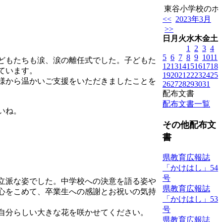
東谷小学校のホー
<<
2023年3月
>>
日
月
火
水
木
金
土
1
2
3
4
5
6
7
8
9
10
11
どもたちも涙、涙の離任式でした。子どもた
12
13
14
15
16
17
18
ています。
19
20
21
22
23
24
25
様から温かいご支援をいただきましたことを
26
27
28
29
30
31
配布文書
配布文書一覧
いね。
その他配布文
書
県教育広報誌
「かけはし」54
号
立派な姿でした。中学校への決意を語る姿や
県教育広報誌
心をこめて、卒業生への感謝とお祝いの気持
「かけはし」53
号
自分らしい大きな花を咲かせてください。
県教育広報誌