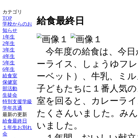
カテゴリ
TOP
給食最終日
学校からのお
知らせ
1年生
2年生
今年度の給食は、今日
3年生
4年生
ーライス、しょうゆフレ
5年生
6年生
ーベット）、牛乳、ミル
給食室
保健室
子どもたちに１番人気の
部活動
生徒会
室を回ると、カレーライ
特別支援学級
学年共通
たくさんいました。みん
最新の更新
給食最終日
いました。
１年生お別れ
会
１年間、おいしい献立