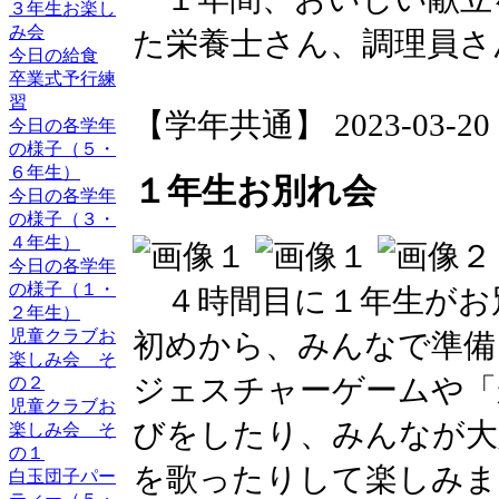
３年生お楽し
み会
た栄養士さん、調理員さ
今日の給食
卒業式予行練
習
【学年共通】 2023-03-20 18
今日の各学年
の様子（５・
６年生）
１年生お別れ会
今日の各学年
の様子（３・
４年生）
今日の各学年
の様子（１・
４時間目に１年生がお
２年生）
児童クラブお
初めから、みんなで準備
楽しみ会 そ
ジェスチャーゲームや「
の２
児童クラブお
びをしたり、みんなが大
楽しみ会 そ
の１
を歌ったりして楽しみま
白玉団子パー