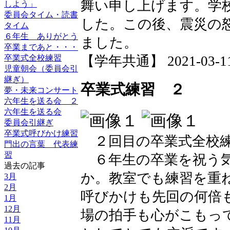
舞い申し上げます。学
しよう」
委員会タイム・読書
した。この後、震災の
タイム
６年生 ありがとう
ました。
卒業まであと・・・
卒業式全校練習
【学年共通】 2021-03-11 
児童朝会（委員会引
継ぎ）
卒業式練習 ２
夢・未来コンサート
六年生を送る会 ２
六年生を送る会
委員会引継ぎ
卒業式呼びかけ練習
２回目の卒業式全校練
門出の言葉 代表練
習
６年生の卒業を祝う気
過去の記事
か。教室でも練習を重
3月
2月
呼びかけも先回の何倍
1月
12月
場の拍手も心がこもっ
11月