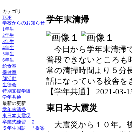
カテゴリ
TOP
学年末清掃
学校からのお知らせ
1年生
2年生
3年生
今日から学年末清掃で
4年生
5年生
普段できないところも
6年生
給食室
常の清掃時間より５分
保健室
部活動
話になっている校舎を
生徒会
【学年共通】 2021-03-15 
特別支援学級
学年共通
最新の更新
東日本大震災
学年末清掃
東日本大震災
卒業式練習 ２
大震災から１０年。被
５年生国語 「提案