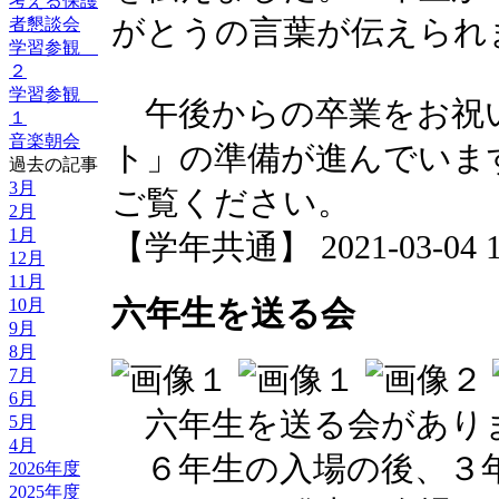
考える保護
者懇談会
がとうの言葉が伝えられ
学習参観
２
学習参観
午後からの卒業をお祝
１
音楽朝会
ト」の準備が進んでいま
過去の記事
3月
ご覧ください。
2月
1月
【学年共通】 2021-03-04 12
12月
11月
六年生を送る会
10月
9月
8月
7月
6月
六年生を送る会があり
5月
4月
６年生の入場の後、３
2026年度
2025年度