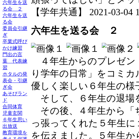
六年生を送
る会 ２
【学年共通】 2021-03-04 14
六年生を送
る会
六年生を送る会 ２
委員会引継
ぎ
卒業式呼び
かけ練習
門出の言
４年生からのプレゼン
葉 代表練
習
り学年の日常」をコミカ
ホタルの発
表会・引継
優しく楽しい６年生の様
ぎ会
あそびラン
そして、６年生の退場
ド
合同体育
その後、４年生から「
児童玄関
６年生思い
っ張ってくれた５年生に
出放送
教育環境を
を伝えました。５年生か