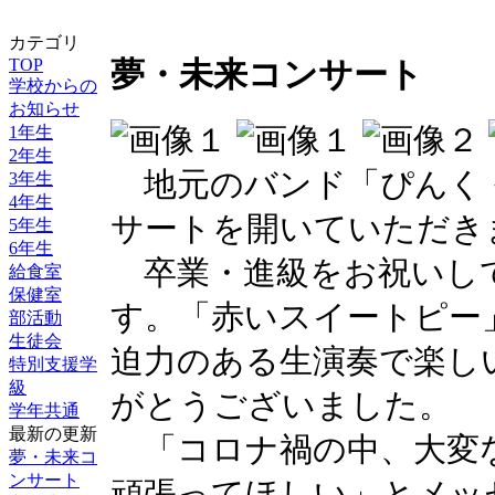
カテゴリ
TOP
夢・未来コンサート
学校からの
お知らせ
1年生
2年生
地元のバンド「ぴんく 
3年生
4年生
サートを開いていただき
5年生
6年生
卒業・進級をお祝いし
給食室
保健室
す。「赤いスイートピー
部活動
生徒会
迫力のある生演奏で楽し
特別支援学
級
がとうございました。
学年共通
最新の更新
「コロナ禍の中、大変
夢・未来コ
ンサート
頑張ってほしい」とメッ