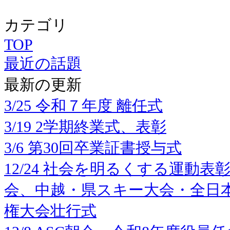
カテゴリ
TOP
最近の話題
最新の更新
3/25 令和７年度 離任式
3/19 2学期終業式、表彰
3/6 第30回卒業証書授与式
12/24 社会を明るくする運動
会、中越・県スキー大会・全日本
権大会壮行式