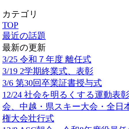
カテゴリ
TOP
最近の話題
最新の更新
3/25 令和７年度 離任式
3/19 2学期終業式、表彰
3/6 第30回卒業証書授与式
12/24 社会を明るくする運動
会、中越・県スキー大会・全日本
権大会壮行式