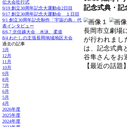
伝大会壮行式
記念式典・記
9/19 創立30周年記念大運動会2日目
9/17 創立30周年記念大運動会 １日目
9/1 創立30周年記念制作「宇宙の鳥」代
表インタビュー
長岡市立劇場
8/6,7 北信越大会 水泳、柔道
8/4 わたしの主張長岡地域地区大会
が行われまし
過去の記事
は、記念式典
3月
12月
谷隼さんをお
11月
【最近の話題】 202
10月
9月
8月
7月
6月
5月
4月
2026年度
2025年度
2024年度