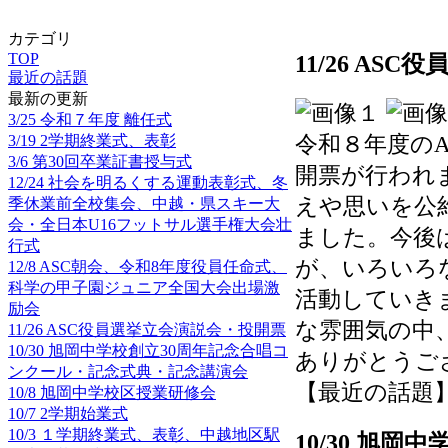
カテゴリ
TOP
11/26 AS
最近の話題
最新の更新
3/25 令和７年度 離任式
3/19 2学期終業式、表彰
令和８年度の
3/6 第30回卒業証書授与式
開票が行われ
12/24 社会を明るくする運動表彰式、冬
えや思いを公
季休業前全校集会、中越・県スキー大
会・全日本U16フットサル選手権大会壮
ました。今後
行式
が、いろいろ
12/8 ASC朝会、令和8年度役員任命式、
科学の甲子園ジュニア全国大会出場激
活動していき
励会
な雰囲気の中
11/26 ASC役員選挙立会演説会・投開票
10/30 旭岡中学校創立30周年記念合唱コ
ありがとうご
ンクール・記念式典・記念講演会
【最近の話題】 202
10/8 旭岡中学校区授業研修会
10/7 2学期始業式
10/3 １学期終業式、表彰、中越地区駅
10/30 旭