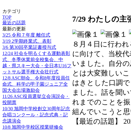
カテゴリ
TOP
7/29 わたし
最近の話題
最新の更新
3/25 令和７年度 離任式
3/19 2学期終業式、表彰
８月４日に行われ
3/6 第30回卒業証書授与式
に向けて、当校代
12/24 社会を明るくする運動表彰
式、冬季休業前全校集会、中
いました。自分の
越・県スキー大会・全日本U16フ
とは大変難しいこ
ットサル選手権大会壮行式
12/8 ASC朝会、令和8年度役員任
はきとした口調で
命式、科学の甲子園ジュニア全
国大会出場激励会
ました。話を聞い
11/26 ASC役員選挙立会演説会・
れまでのことを振
投開票
10/30 旭岡中学校創立30周年記念
組んでいこうと思
合唱コンクール・記念式典・記
【最近の話題】 2025-0
念講演会
10/8 旭岡中学校区授業研修会