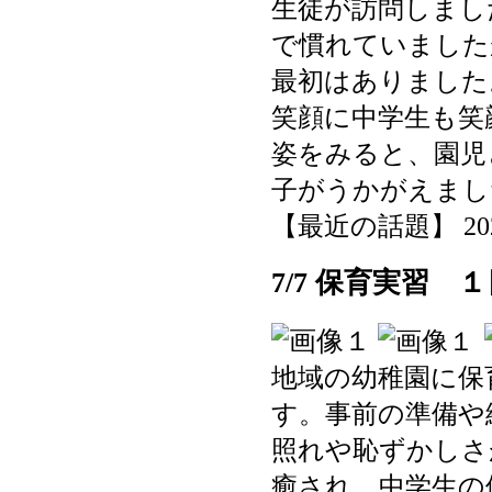
生徒が訪問しまし
で慣れていました
最初はありました
笑顔に中学生も笑
姿をみると、園児
子がうかがえまし
【最近の話題】 2025-0
7/7 保育実習 
地域の幼稚園に保
す。事前の準備や
照れや恥ずかしさ
癒され、中学生の