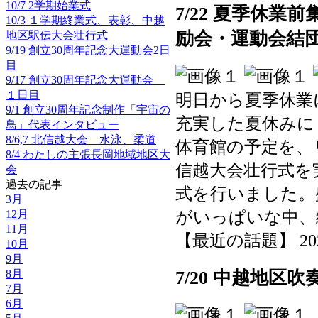
10/7 2学期始業式
7/22 夏季休
10/3 １学期終業式、表彰、中越
励会・運動会結
地区駅伝大会壮行式
9/19 創立30周年記念大運動会2日
目
9/17 創立30周年記念大運動会
１日目
明日から夏季休業
9/1 創立30周年記念制作「宇宙の
充実した夏休みに
鳥」代表インタビュー
8/6,7 北信越大会 水泳、柔道
体育館の予定を、
8/4 わたしの主張長岡地域地区大
信越大会壮行式を
会
過去の記事
式を行いました。
3月
がいっぱいな中、
12月
11月
【最近の話題】 2025-0
10月
9月
7/20 中越地区
8月
7月
6月