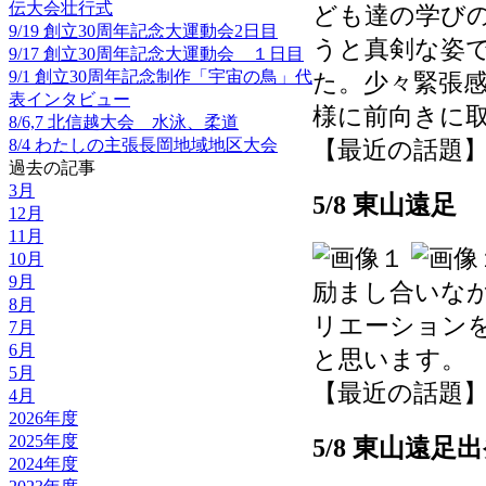
伝大会壮行式
ども達の学び
9/19 創立30周年記念大運動会2日目
うと真剣な姿
9/17 創立30周年記念大運動会 １日目
9/1 創立30周年記念制作「宇宙の鳥」代
た。少々緊張
表インタビュー
様に前向きに
8/6,7 北信越大会 水泳、柔道
8/4 わたしの主張長岡地域地区大会
【最近の話題】 202
過去の記事
3月
5/8 東山遠足
12月
11月
10月
9月
励まし合いな
8月
リエーション
7月
6月
と思います。
5月
【最近の話題】 202
4月
2026年度
2025年度
5/8 東山遠足
2024年度