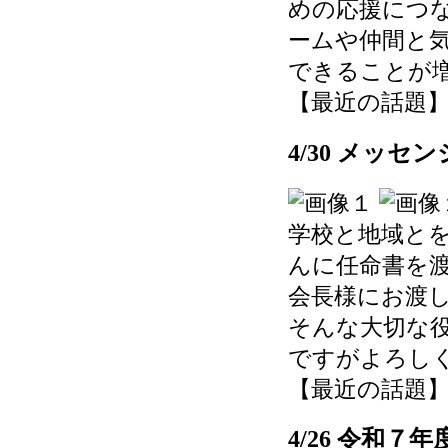
めの応援につ
ームや仲間と
できることが
【最近の話題】 202
4/30 メッセ
学校と地域と
んに任命書を
会長様にお渡
そんな大切な
ですがよろし
【最近の話題】 202
4/26 令和