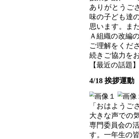
ありがとうご
味の子ども達
思います。ま
Ａ組織の改編
ご理解をくだ
続きご協力を
【最近の話題】 202
4/18 挨拶運動
「おはようご
大きな声での
専門委員会の
す。一年生の