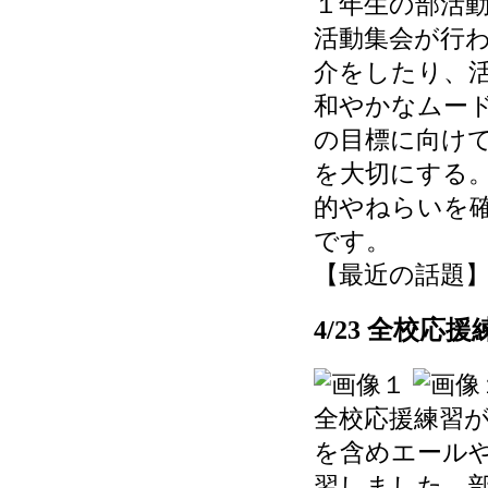
１年生の部活
活動集会が行
介をしたり、
和やかなムー
の目標に向け
を大切にする
的やねらいを
です。
【最近の話題】 202
4/23 全校応援
全校応援練習
を含めエール
習しました。