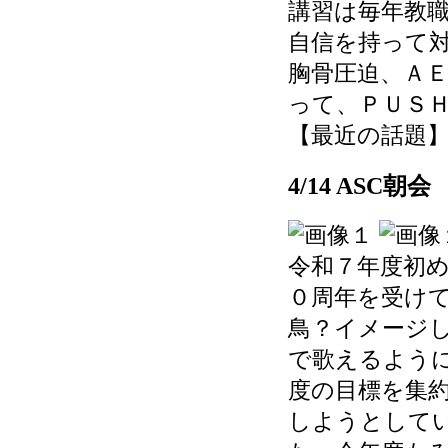
講習は毎年教
自信を持って
胸骨圧迫、Ａ
って、ＰＵＳ
【最近の話題】 202
4/14 ASC朝会
令和７年度初め
０周年を受け
鳥？イメージ
で歌えるよう
度の目標を集
しようとして