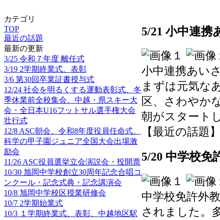
カテゴリ
5/21 小中連
TOP
最近の話題
最新の更新
3/25 令和７年度 離任式
3/19 2学期終業式、表彰
小中連携あい
3/6 第30回卒業証書授与式
まずは元気な
12/24 社会を明るくする運動表彰式、冬
区、さわやか
季休業前全校集会、中越・県スキー大
会・全日本U16フットサル選手権大会
朝がスタート
壮行式
【最近の話題】 202
12/8 ASC朝会、令和8年度役員任命式、
科学の甲子園ジュニア全国大会出場激
励会
5/20 中学
11/26 ASC役員選挙立会演説会・投開票
10/30 旭岡中学校創立30周年記念合唱コ
ンクール・記念式典・記念講演会
10/8 旭岡中学校区授業研修会
中学校免許外
10/7 2学期始業式
されました。
10/3 １学期終業式、表彰、中越地区駅