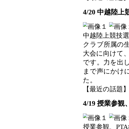
4/20 中越陸
中越陸上競技
クラブ所属の
大会に向けて
です。力を出
まで声にかけ
た。
【最近の話題】 202
4/19 授業参
授業参観、PT