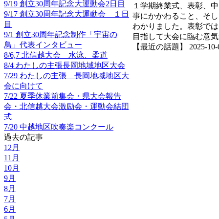
9/19 創立30周年記念大運動会2日目
１学期終業式、表彰、中
9/17 創立30周年記念大運動会 １日
事にかかわること、そし
目
わかりました。表彰では
9/1 創立30周年記念制作「宇宙の
目指して大会に臨む意気
鳥」代表インタビュー
【最近の話題】 2025-10-07 
8/6,7 北信越大会 水泳、柔道
8/4 わたしの主張長岡地域地区大会
7/29 わたしの主張 長岡地域地区大
会に向けて
7/22 夏季休業前集会・県大会報告
会・北信越大会激励会・運動会結団
式
7/20 中越地区吹奏楽コンクール
過去の記事
12月
11月
10月
9月
8月
7月
6月