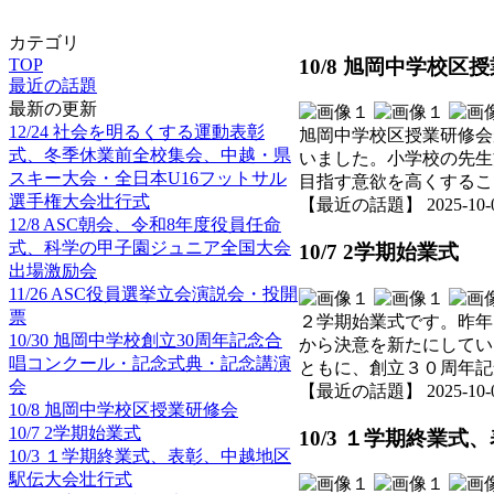
カテゴリ
10/8 旭岡中学校区
TOP
最近の話題
最新の更新
12/24 社会を明るくする運動表彰
旭岡中学校区授業研修会
式、冬季休業前全校集会、中越・県
いました。小学校の先生
スキー大会・全日本U16フットサル
目指す意欲を高くするこ
選手権大会壮行式
【最近の話題】 2025-10-09 
12/8 ASC朝会、令和8年度役員任命
式、科学の甲子園ジュニア全国大会
10/7 2学期始業式
出場激励会
11/26 ASC役員選挙立会演説会・投開
票
２学期始業式です。昨年
10/30 旭岡中学校創立30周年記念合
から決意を新たにしてい
唱コンクール・記念式典・記念講演
ともに、創立３０周年記
会
【最近の話題】 2025-10-09 
10/8 旭岡中学校区授業研修会
10/7 2学期始業式
10/3 １学期終業
10/3 １学期終業式、表彰、中越地区
駅伝大会壮行式