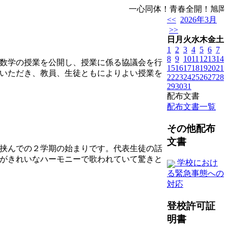
一心同体！青春全開！旭
<<
2026年3月
>>
日
月
火
水
木
金
土
1
2
3
4
5
6
7
8
9
10
11
12
13
14
数学の授業を公開し、授業に係る協議会を行
15
16
17
18
19
20
21
いただき、教員、生徒ともによりよい授業を
22
23
24
25
26
27
28
29
30
31
配布文書
配布文書一覧
その他配布
文書
挟んでの２学期の始まりです。代表生徒の話
がきれいなハーモニーで歌われていて驚きと
学校におけ
る緊急事態への
対応
登校許可証
明書