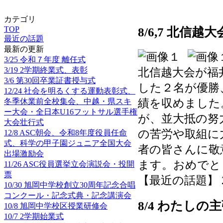
カテゴリ
TOP
8/6,7 北信
最近の話題
最新の更新
3/25 令和７年度 離任式
3/19 2学期終業式、表彰
北信越大会が福
3/6 第30回卒業証書授与式
した２名が優勝
12/24 社会を明るくする運動表彰式、
績を収めました
冬季休業前全校集会、中越・県スキ
ー大会・全日本U16フットサル選手権
が、並大抵の努
大会壮行式
の苦労や取組に
12/8 ASC朝会、令和8年度役員任命
式、科学の甲子園ジュニア全国大会
者の皆さんに敬
出場激励会
ます。おめでと
11/26 ASC役員選挙立会演説会・投開
票
【最近の話題】 2025
10/30 旭岡中学校創立30周年記念合唱
コンクール・記念式典・記念講演会
8/4 わたし
10/8 旭岡中学校区授業研修会
10/7 2学期始業式