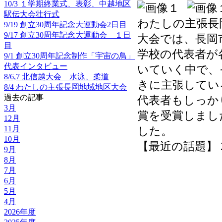
10/3 １学期終業式、表彰、中越地区
駅伝大会壮行式
わたしの主張長
9/19 創立30周年記念大運動会2日目
9/17 創立30周年記念大運動会 １日
大会では、長岡
目
学校の代表者が
9/1 創立30周年記念制作「宇宙の鳥」
代表インタビュー
いていく中で、
8/6,7 北信越大会 水泳、柔道
きに主張してい
8/4 わたしの主張長岡地域地区大会
過去の記事
代表者もしっか
3月
賞を受賞しまし
12月
した。
11月
10月
【最近の話題】 2025
9月
8月
7月
6月
5月
4月
2026年度