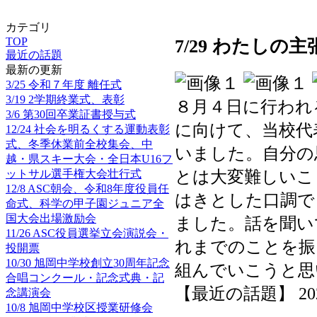
カテゴリ
TOP
7/29 わたし
最近の話題
最新の更新
3/25 令和７年度 離任式
3/19 2学期終業式、表彰
８月４日に行われ
3/6 第30回卒業証書授与式
に向けて、当校代
12/24 社会を明るくする運動表彰
式、冬季休業前全校集会、中
いました。自分の
越・県スキー大会・全日本U16フ
とは大変難しいこ
ットサル選手権大会壮行式
12/8 ASC朝会、令和8年度役員任
はきとした口調で
命式、科学の甲子園ジュニア全
国大会出場激励会
ました。話を聞い
11/26 ASC役員選挙立会演説会・
れまでのことを振
投開票
10/30 旭岡中学校創立30周年記念
組んでいこうと思
合唱コンクール・記念式典・記
【最近の話題】 2025-0
念講演会
10/8 旭岡中学校区授業研修会