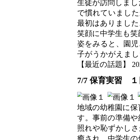
生徒が訪問しまし
で慣れていました
最初はありました
笑顔に中学生も笑
姿をみると、園児
子がうかがえまし
【最近の話題】 2025-0
7/7 保育実習 
地域の幼稚園に保
す。事前の準備や
照れや恥ずかしさ
癒され、中学生の