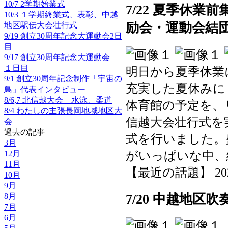
10/7 2学期始業式
7/22 夏季休
10/3 １学期終業式、表彰、中越
励会・運動会結
地区駅伝大会壮行式
9/19 創立30周年記念大運動会2日
目
9/17 創立30周年記念大運動会
１日目
明日から夏季休業
9/1 創立30周年記念制作「宇宙の
充実した夏休みに
鳥」代表インタビュー
8/6,7 北信越大会 水泳、柔道
体育館の予定を、
8/4 わたしの主張長岡地域地区大
信越大会壮行式を
会
過去の記事
式を行いました。
3月
がいっぱいな中、
12月
11月
【最近の話題】 2025-0
10月
9月
7/20 中越地区
8月
7月
6月