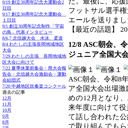
た。最後に、応援
9/19 創立30周年記念大運動会2
日目
フットサル選手権
9/17 創立30周年記念大運動会
エールを送りまし
１日目
9/1 創立30周年記念制作「宇宙
【最近の話題】 2025-1
の鳥」代表インタビュー
8/6,7 北信越大会 水泳、柔道
12/8 ASC朝
8/4 わたしの主張長岡地域地区
大会
ジュニア全国大
7/29 わたしの主張 長岡地域地
区大会に向けて
7/22 夏季休業前集会・県大会報
告会・北信越大会激励会・運動
ASC朝会、令和
会結団式
7/20 中越地区吹奏楽コンクール
ア全国大会出場激
過去の記事
めの12月となり
12月
11月
来年度に向けて役
10月
て話し合われた公
9月
8月
で取り組んでもら