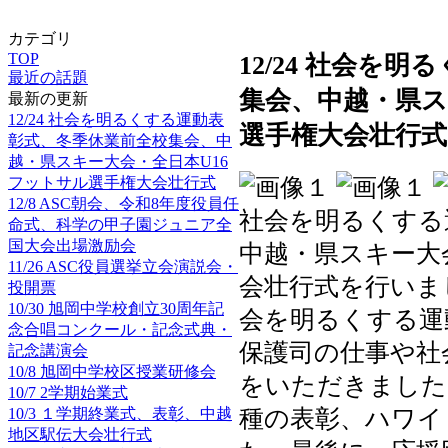
カテゴリ
TOP
12/24 社会を
最近の話題
集会、中越・県ス
最新の更新
12/24 社会を明るくする運動表
選手権大会壮行式
彰式、冬季休業前全校集会、中
越・県スキー大会・全日本U16
フットサル選手権大会壮行式
12/8 ASC朝会、令和8年度役員任
社会を明るくする
命式、科学の甲子園ジュニア全
国大会出場激励会
中越・県スキー大
11/26 ASC役員選挙立会演説会・
会壮行式を行いま
投開票
10/30 旭岡中学校創立30周年記
会を明るくする運
念合唱コンクール・記念式典・
保護司の仕事や社
記念講演会
10/8 旭岡中学校区授業研修会
をいただきました
10/7 2学期始業式
10/3 １学期終業式、表彰、中越
種の表彰、ハワイ
地区駅伝大会壮行式