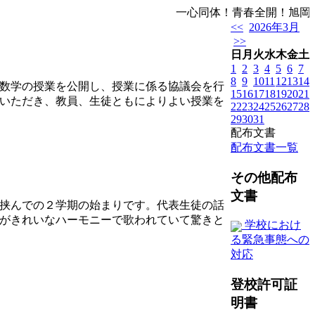
一心同体！青春全開！旭岡
<<
2026年3月
>>
日
月
火
水
木
金
土
1
2
3
4
5
6
7
8
9
10
11
12
13
14
数学の授業を公開し、授業に係る協議会を行
15
16
17
18
19
20
21
いただき、教員、生徒ともによりよい授業を
22
23
24
25
26
27
28
29
30
31
配布文書
配布文書一覧
その他配布
文書
挟んでの２学期の始まりです。代表生徒の話
がきれいなハーモニーで歌われていて驚きと
学校におけ
る緊急事態への
対応
登校許可証
明書