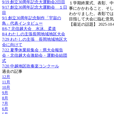
9/19 創立30周年記念大運動会2日目
１学期終業式、表彰、中
9/17 創立30周年記念大運動会 １日
事にかかわること、そし
目
わかりました。表彰では
9/1 創立30周年記念制作「宇宙の
目指して大会に臨む意気
鳥」代表インタビュー
【最近の話題】 2025-10-07 
8/6,7 北信越大会 水泳、柔道
8/4 わたしの主張長岡地域地区大会
7/29 わたしの主張 長岡地域地区大
会に向けて
7/22 夏季休業前集会・県大会報告
会・北信越大会激励会・運動会結団
式
7/20 中越地区吹奏楽コンクール
過去の記事
12月
11月
10月
9月
8月
7月
6月