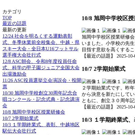
カテゴリ
10/8 旭岡中学校区
TOP
最近の話題
最新の更新
12/24 社会を明るくする運動表彰
旭岡中学校区授業研修会
式、冬季休業前全校集会、中越・県
いました。小学校の先生
スキー大会・全日本U16フットサル
目指す意欲を高くするこ
選手権大会壮行式
【最近の話題】 2025-10-09 
12/8 ASC朝会、令和8年度役員任命
式、科学の甲子園ジュニア全国大会
10/7 2学期始業式
出場激励会
11/26 ASC役員選挙立会演説会・投開
票
２学期始業式です。昨年
10/30 旭岡中学校創立30周年記念合
から決意を新たにしてい
唱コンクール・記念式典・記念講演
ともに、創立３０周年記
会
【最近の話題】 2025-10-09 
10/8 旭岡中学校区授業研修会
10/7 2学期始業式
10/3 １学期終業
10/3 １学期終業式、表彰、中越地区
駅伝大会壮行式