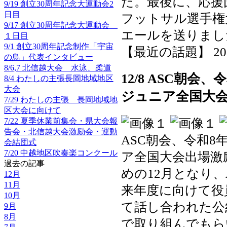
た。最後に、応援
9/19 創立30周年記念大運動会2
日目
フットサル選手権
9/17 創立30周年記念大運動会
エールを送りまし
１日目
9/1 創立30周年記念制作「宇宙
【最近の話題】 2025-1
の鳥」代表インタビュー
8/6,7 北信越大会 水泳、柔道
12/8 ASC朝
8/4 わたしの主張長岡地域地区
大会
ジュニア全国大
7/29 わたしの主張 長岡地域地
区大会に向けて
7/22 夏季休業前集会・県大会報
告会・北信越大会激励会・運動
ASC朝会、令和
会結団式
7/20 中越地区吹奏楽コンクール
ア全国大会出場激
過去の記事
めの12月となり
12月
11月
来年度に向けて役
10月
て話し合われた公
9月
8月
で取り組んでもら