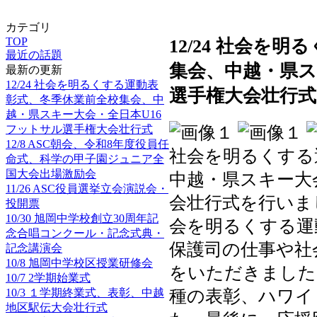
カテゴリ
TOP
12/24 社会を
最近の話題
集会、中越・県ス
最新の更新
12/24 社会を明るくする運動表
選手権大会壮行式
彰式、冬季休業前全校集会、中
越・県スキー大会・全日本U16
フットサル選手権大会壮行式
12/8 ASC朝会、令和8年度役員任
社会を明るくする
命式、科学の甲子園ジュニア全
国大会出場激励会
中越・県スキー大
11/26 ASC役員選挙立会演説会・
会壮行式を行いま
投開票
10/30 旭岡中学校創立30周年記
会を明るくする運
念合唱コンクール・記念式典・
保護司の仕事や社
記念講演会
10/8 旭岡中学校区授業研修会
をいただきました
10/7 2学期始業式
10/3 １学期終業式、表彰、中越
種の表彰、ハワイ
地区駅伝大会壮行式