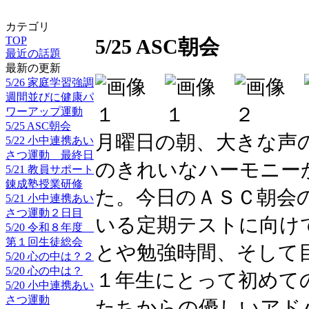
カテゴリ
TOP
5/25 ASC朝会
最近の話題
最新の更新
5/26 家庭学習強調
週間並びに健康パ
ワーアップ運動
5/25 ASC朝会
月曜日の朝、大きな声
5/22 小中連携あい
さつ運動 最終日
のきれいなハーモニー
5/21 教員サポート
錬成塾授業研修
た。今日のＡＳＣ朝会
5/21 小中連携あい
さつ運動２日目
いる定期テストに向け
5/20 令和８年度
第１回生徒総会
とや勉強時間、そして
5/20 心の中は？２
5/20 心の中は？
１年生にとって初めて
5/20 小中連携あい
さつ運動
たちからの優しいアド