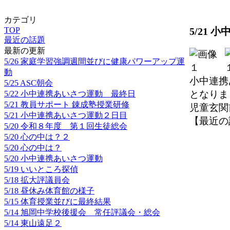
カテゴリ
5/21
TOP
最近の話題
最新の更新
5/26 家庭学習強調週間並びに健康パワーアップ運
動
小中連携
5/25 ASC朝会
となりま
5/22 小中連携あいさつ運動 最終日
5/21 教員サポート 錬成塾授業研修
児童玄関
5/21 小中連携あいさつ運動２日目
【最近の話題】
5/20 令和８年度 第１回生徒総会
5/20 心の中は？２
5/20 心の中は？
5/20 小中連携あいさつ運動
5/19 いいところ探偵
5/18 拡大評議員会
5/18 昼休み体育館の様子
5/15 体育授業並びに最終結果
5/14 旭岡中学校後援会 常任評議会・総会
5/14 東山遠足２