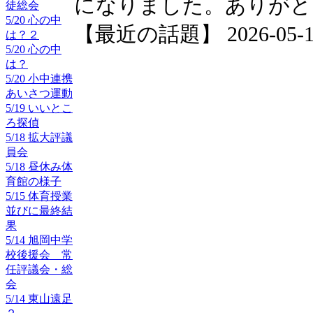
になりました。ありがと
徒総会
5/20 心の中
【最近の話題】 2026-05-15 
は？２
5/20 心の中
は？
5/20 小中連携
あいさつ運動
5/19 いいとこ
ろ探偵
5/18 拡大評議
員会
5/18 昼休み体
育館の様子
5/15 体育授業
並びに最終結
果
5/14 旭岡中学
校後援会 常
任評議会・総
会
5/14 東山遠足