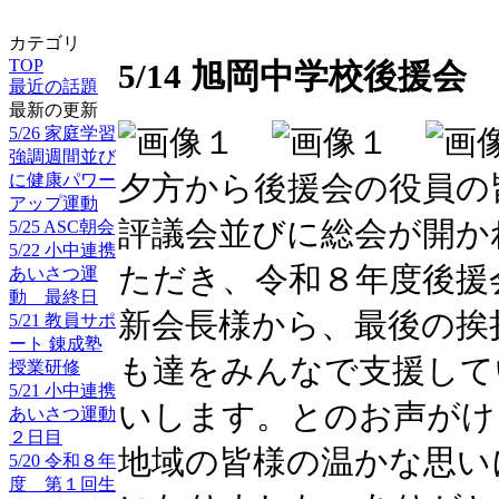
カテゴリ
TOP
5/14 旭岡中学校後援
最近の話題
最新の更新
5/26 家庭学習
強調週間並び
夕方から後援会の役員の
に健康パワー
アップ運動
評議会並びに総会が開か
5/25 ASC朝会
5/22 小中連携
ただき、令和８年度後援
あいさつ運
動 最終日
新会長様から、最後の挨
5/21 教員サポ
ート 錬成塾
も達をみんなで支援して
授業研修
5/21 小中連携
いします。とのお声がけ
あいさつ運動
２日目
地域の皆様の温かな思い
5/20 令和８年
度 第１回生