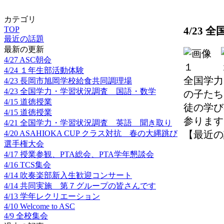
カテゴリ
4/23
TOP
最近の話題
最新の更新
4/27 ASC朝会
4/24 １年生部活動体験
全国学力
4/23 長岡市旭岡学校給食共同調理場
4/23 全国学力・学習状況調査 国語・数学
の子たち
4/15 道徳授業
徒の学び
4/15 道徳授業
参ります
4/21 全国学力・学習状況調査 英語 聞き取り
4/20 ASAHIOKA CUP クラス対抗 春の大縄跳び
【最近の話題】
選手権大会
4/17 授業参観、PTA総会、PTA学年懇談会
4/16 TCS集会
4/14 吹奏楽部新入生歓迎コンサート
4/14 共同実施 第７グループの皆さんです
4/13 学年レクリエーション
4/10 Welcome to ASC
4/9 全校集会