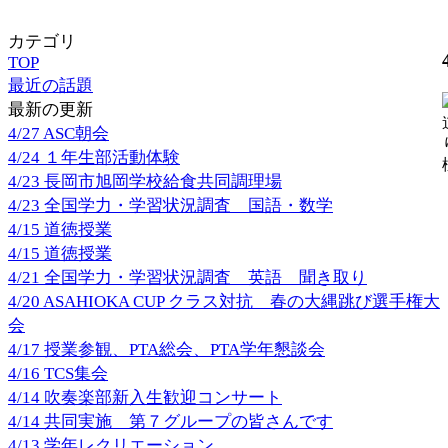
カテゴリ
TOP
最近の話題
最新の更新
4/27 ASC朝会
4/24 １年生部活動体験
4/23 長岡市旭岡学校給食共同調理場
4/23 全国学力・学習状況調査 国語・数学
4/15 道徳授業
4/15 道徳授業
4/21 全国学力・学習状況調査 英語 聞き取り
4/20 ASAHIOKA CUP クラス対抗 春の大縄跳び選手権大
会
4/17 授業参観、PTA総会、PTA学年懇談会
4/16 TCS集会
4/14 吹奏楽部新入生歓迎コンサート
4/14 共同実施 第７グループの皆さんです
4/13 学年レクリエーション