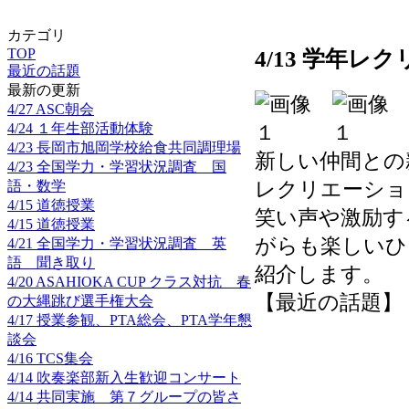
カテゴリ
TOP
4/13 学年レ
最近の話題
最新の更新
4/27 ASC朝会
4/24 １年生部活動体験
4/23 長岡市旭岡学校給食共同調理場
新しい仲間との
4/23 全国学力・学習状況調査 国
レクリエーショ
語・数学
4/15 道徳授業
笑い声や激励す
4/15 道徳授業
がらも楽しいひ
4/21 全国学力・学習状況調査 英
語 聞き取り
紹介します。
4/20 ASAHIOKA CUP クラス対抗 春
【最近の話題】 2026
の大縄跳び選手権大会
4/17 授業参観、PTA総会、PTA学年懇
談会
4/16 TCS集会
4/14 吹奏楽部新入生歓迎コンサート
4/14 共同実施 第７グループの皆さ