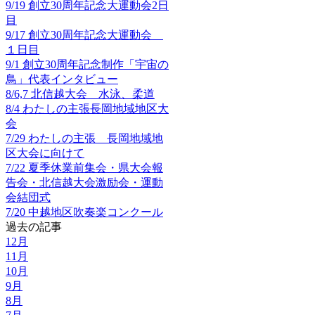
9/19 創立30周年記念大運動会2日
目
9/17 創立30周年記念大運動会
１日目
9/1 創立30周年記念制作「宇宙の
鳥」代表インタビュー
8/6,7 北信越大会 水泳、柔道
8/4 わたしの主張長岡地域地区大
会
7/29 わたしの主張 長岡地域地
区大会に向けて
7/22 夏季休業前集会・県大会報
告会・北信越大会激励会・運動
会結団式
7/20 中越地区吹奏楽コンクール
過去の記事
12月
11月
10月
9月
8月