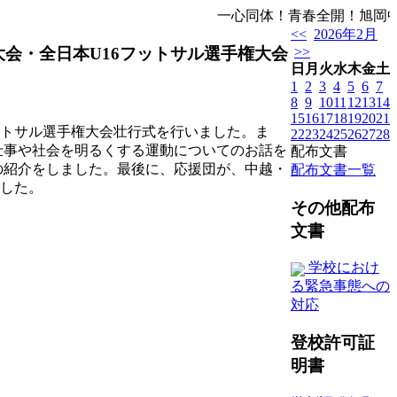
一心同体！青春全開！旭岡
<<
2026年2月
大会・全日本U16フットサル選手権大会
>>
日
月
火
水
木
金
土
1
2
3
4
5
6
7
8
9
10
11
12
13
14
15
16
17
18
19
20
21
ットサル選手権大会壮行式を行いました。ま
22
23
24
25
26
27
28
仕事や社会を明るくする運動についてのお話を
配布文書
の紹介をしました。最後に、応援団が、中越・
配布文書一覧
ました。
その他配布
文書
学校におけ
る緊急事態への
対応
登校許可証
明書