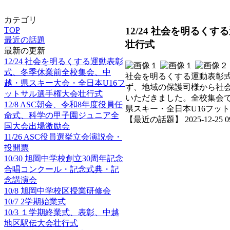
カテゴリ
12/24 社会を明る
TOP
最近の話題
壮行式
最新の更新
12/24 社会を明るくする運動表彰
式、冬季休業前全校集会、中
社会を明るくする運動表彰式
越・県スキー大会・全日本U16フ
ず、地域の保護司様から社
ットサル選手権大会壮行式
いただきました。全校集会
12/8 ASC朝会、令和8年度役員任
県スキー・全日本U16フッ
命式、科学の甲子園ジュニア全
【最近の話題】 2025-12-25 09:
国大会出場激励会
11/26 ASC役員選挙立会演説会・
投開票
10/30 旭岡中学校創立30周年記念
合唱コンクール・記念式典・記
念講演会
10/8 旭岡中学校区授業研修会
10/7 2学期始業式
10/3 １学期終業式、表彰、中越
地区駅伝大会壮行式