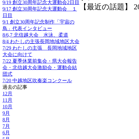
9/19 創立30周年記念大運動会2日目
【最近の話題】 2025-
9/17 創立30周年記念大運動会 １
日目
9/1 創立30周年記念制作「宇宙の
鳥」代表インタビュー
8/6,7 北信越大会 水泳、柔道
8/4 わたしの主張長岡地域地区大会
7/29 わたしの主張 長岡地域地区
大会に向けて
7/22 夏季休業前集会・県大会報告
会・北信越大会激励会・運動会結
団式
7/20 中越地区吹奏楽コンクール
過去の記事
12月
11月
10月
9月
8月
7月
6月