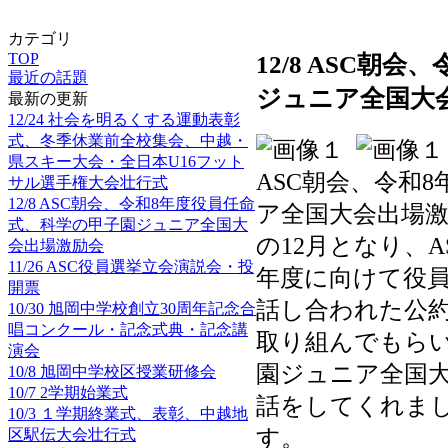
カテゴリ
12/8 ASC朝
TOP
最近の話題
ジュニア全国大
最新の更新
12/24 社会を明るくする運動表彰
式、冬季休業前全校集会、中越・
県スキー大会・全日本U16フット
ASC朝会、令和
サル選手権大会壮行式
12/8 ASC朝会、令和8年度役員任命
ア全国大会出場激
式、科学の甲子園ジュニア全国大
の12月となり、
会出場激励会
11/26 ASC役員選挙立会演説会・投
年度に向けて役
開票
話し合われた公
10/30 旭岡中学校創立30周年記念合
唱コンクール・記念式典・記念講
取り組んでもら
演会
園ジュニア全国
10/8 旭岡中学校区授業研修会
10/7 2学期始業式
話をしてくれま
10/3 １学期終業式、表彰、中越地
す。
区駅伝大会壮行式