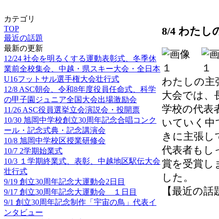
カテゴリ
TOP
8/4 わた
最近の話題
最新の更新
12/24 社会を明るくする運動表彰式、冬季休
業前全校集会、中越・県スキー大会・全日本
U16フットサル選手権大会壮行式
わたしの主
12/8 ASC朝会、令和8年度役員任命式、科学
大会では、
の甲子園ジュニア全国大会出場激励会
学校の代表
11/26 ASC役員選挙立会演説会・投開票
10/30 旭岡中学校創立30周年記念合唱コンク
いていく中
ール・記念式典・記念講演会
きに主張し
10/8 旭岡中学校区授業研修会
代表者もし
10/7 2学期始業式
10/3 １学期終業式、表彰、中越地区駅伝大会
賞を受賞し
壮行式
した。
9/19 創立30周年記念大運動会2日目
【最近の話題】 2
9/17 創立30周年記念大運動会 １日目
9/1 創立30周年記念制作「宇宙の鳥」代表イ
ンタビュー